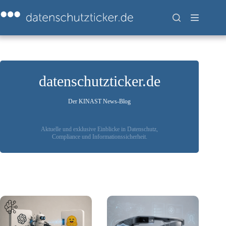
Zum
Inhalt
springen
datenschutzticker.de
Der KINAST News-Blog
Aktuelle und exklusive Einblicke in Datenschutz,
Compliance und Informationssicherheit.