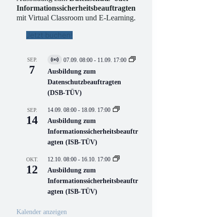
Informationssicherheitsbeauftragten
mit Virtual Classroom und E-Learning.
Jetzt buchen!
SEP.
07.09. 08:00
-
11.09. 17:00
V
7
i
Ausbildung zum
r
Datenschutzbeauftragten
t
(DSB-TÜV)
u
e
l
14.09. 08:00
-
18.09. 17:00
SEP.
l
14
Ausbildung zum
V
Informationssicherheitsbeauftr
e
r
agten (ISB-TÜV)
a
n
12.10. 08:00
-
16.10. 17:00
OKT.
s
12
Ausbildung zum
t
a
Informationssicherheitsbeauftr
l
agten (ISB-TÜV)
t
u
n
Kalender anzeigen