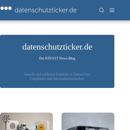
Zum
Inhalt
springen
datenschutzticker.de
Der KINAST News-Blog
Aktuelle und exklusive Einblicke in Datenschutz,
Compliance und Informationssicherheit.