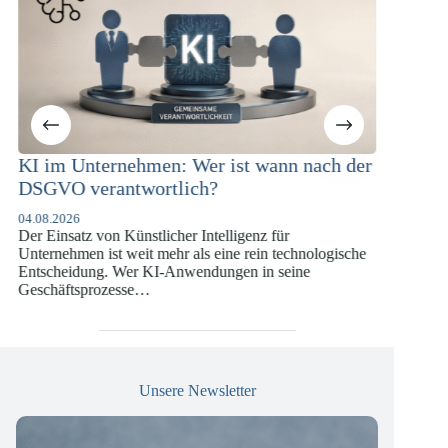
nn nach der
KI-Compliance in der
Versicherungswirtschaft mit DORA,
DSGVO und KI-VO
ür
07.07.2026
technologische
Die europäische Digitalregulierung hat in den
seine
vergangenen Jahren eine enorme Komplexität erreich
die insbesondere Unternehmen der Finanz- und
Versicherungswirtschaft vor…
Unsere Newsletter