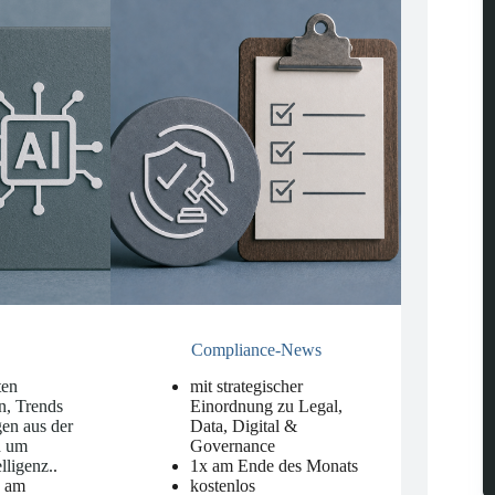
Compliance-News
ten
mit strategischer
n, Trends
Einordnung zu Legal,
en aus der
Data, Digital &
d um
Governance
elligenz.
.
1x am Ende des Monats
n am
kostenlos