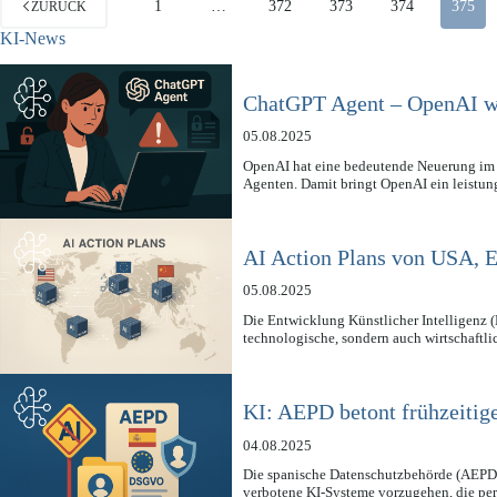
1
…
372
373
374
375
ZURÜCK
KI-News
ChatGPT Agent – OpenAI wa
05.08.2025
OpenAI hat eine bedeutende Neuerung im B
Agenten. Damit bringt OpenAI ein leistu
AI Action Plans von USA, 
05.08.2025
Die Entwicklung Künstlicher Intelligenz (
technologische, sondern auch wirtschaftl
KI: AEPD betont frühzeiti
04.08.2025
Die spanische Datenschutzbehörde (AEPD) ha
verbotene KI-Systeme vorzugehen, die 