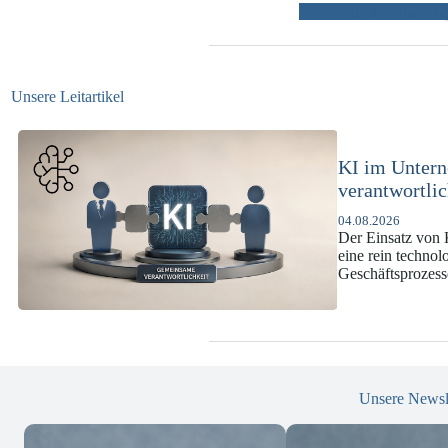
weitere Beiträ
Unsere Leitartikel
KI-Complianc
DSGVO und 
07.07.2026
Die europäische 
enorme Komplexit
und Versicherun
Unsere Newsl