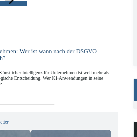
ge
e in der Versicherungswirtschaft mit DORA,
KI-VO
Digitalregulierung hat in den vergangenen Jahren eine
ät erreicht, die insbesondere Unternehmen der Finanz-
gswirtschaft vor…
etter