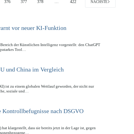
376
377
378
…
422
NÄCHSTE
rnt vor neuer KI-Funktion
ereich der Künstlichen Intelligenz vorgestellt: den ChatGPT
ngsstarkes Tool…
EU und China im Vergleich
KI) ist zu einem globalen Wettlauf geworden, der nicht nur
iche, soziale und…
ge Kontrollbefugnisse nach DSGVO
t klargestellt, dass sie bereits jetzt in der Lage ist, gegen
personenbezogene…