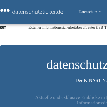
Zum
Inhalt
springen
Datenschutz
Externer Informationssicherheitsbeauftragter (ISB
datenschutz
Der KINAST Ne
Aktuelle und exklusive Einblicke in
Informationssic