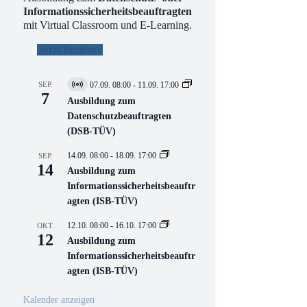
Informationssicherheitsbeauftragten
mit Virtual Classroom und E-Learning.
Jetzt buchen!
SEP.
07.09. 08:00
-
11.09. 17:00
V
7
i
Ausbildung zum
r
Datenschutzbeauftragten
t
(DSB-TÜV)
u
e
l
14.09. 08:00
-
18.09. 17:00
SEP.
l
14
Ausbildung zum
V
Informationssicherheitsbeauftr
e
r
agten (ISB-TÜV)
a
n
12.10. 08:00
-
16.10. 17:00
OKT.
s
12
Ausbildung zum
t
a
Informationssicherheitsbeauftr
l
agten (ISB-TÜV)
t
u
n
Kalender anzeigen