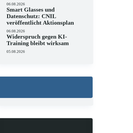
06.08.2026
Smart Glasses und
Datenschutz: CNIL
veröffentlicht Aktionsplan
06.08.2026
Widerspruch gegen KI-
Training bleibt wirksam
05.08.2026
Wo liegen die Grenzen 
23.06.2026
KI hält zunehmend Einzug in J
strukturieren, Schriftsätze au
Zugleich zeigen aktuelle…