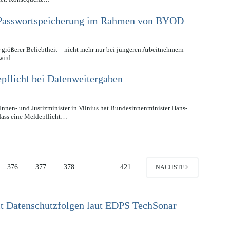
r Passwortspeicherung im Rahmen von BYOD
 größerer Beliebtheit – nicht mehr nur bei jüngeren Arbeitnehmern
 wird…
epflicht bei Datenweitergaben
nnen- und Justizminister in Vilnius hat Bundesinnenminister Hans-
 dass eine Meldepflicht…
376
377
378
…
421
NÄCHSTE
it Datenschutzfolgen laut EDPS TechSonar