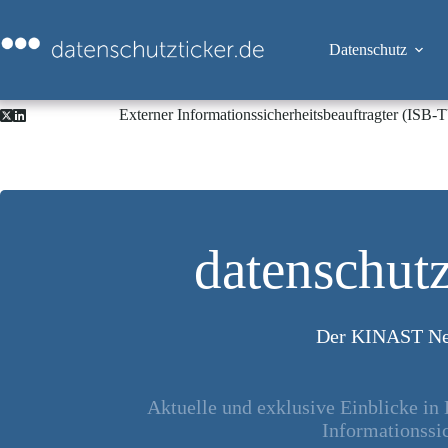
Zum
Inhalt
springen
Datenschutz
Externer Informationssicherheitsbeauftragter (ISB
datenschutz
Der KINAST Ne
Aktuelle und exklusive Einblicke in
Informationssic