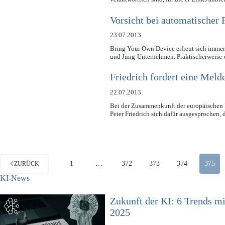
Vorsicht bei automatische
23.07.2013
Bring Your Own Device erfreut sich immer
und Jung-Unternehmen. Praktischerweise
Friedrich fordert eine Meld
22.07.2013
Bei der Zusammenkunft der europäischen I
Peter Friedrich sich dafür ausgesprochen,
1
…
372
373
374
375
ZURÜCK
KI-News
Zukunft der KI: 6 Trends m
2025