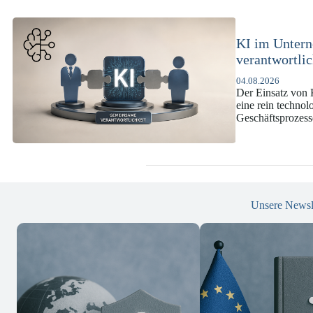
KI-Complianc
DSGVO und
07.07.2026
Die europäische 
enorme Komplexit
und Versicherun
Unsere Newsl