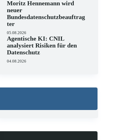
Moritz Hennemann wird
neuer
Bundesdatenschutzbeauftrag
Wo liegen die Grenzen 
ter
23.06.2026
05.08.2026
Agentische KI: CNIL
KI hält zunehmend Einzug in 
strukturieren, Schriftsätze au
analysiert Risiken für den
Zugleich zeigen aktuelle…
Datenschutz
04.08.2026