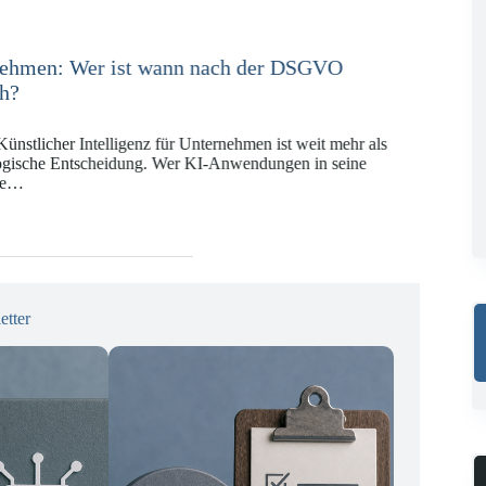
e in der Versicherungswirtschaft mit DORA,
 KI-VO
Digitalregulierung hat in den vergangenen Jahren eine
ät erreicht, die insbesondere Unternehmen der Finanz-
gswirtschaft vor…
etter