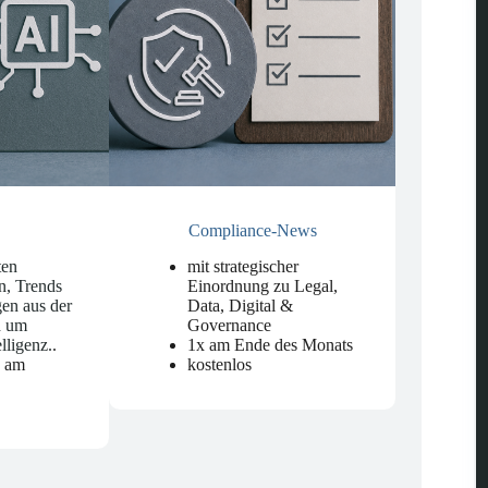
Compliance-News
ten
mit strategischer
n, Trends
Einordnung zu Legal,
en aus der
Data, Digital &
d um
Governance
elligenz.
.
1x am Ende des Monats
n am
kostenlos