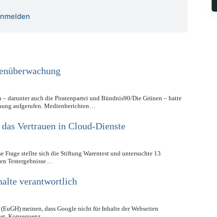
 anmelden
tenüberwachung
 – darunter auch die Piratenpartei und Bündnis90/Die Grünen – hatte
hung aufgerufen. Medienberichten…
 das Vertrauen in Cloud-Dienste
e Frage stellte sich die Stiftung Warentest und untersuchte 13
chen Testergebnisse…
halte verantwortlich
 (EuGH) meinen, dass Google nicht für Inhalte der Webseiten
ietet. Konsequenz…