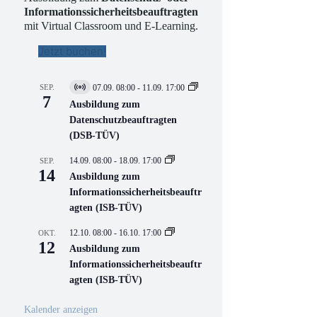
Informationssicherheitsbeauftragten
mit Virtual Classroom und E-Learning.
Jetzt buchen!
SEP.
07.09. 08:00
-
11.09. 17:00
V
7
i
Ausbildung zum
r
Datenschutzbeauftragten
t
(DSB-TÜV)
u
e
l
14.09. 08:00
-
18.09. 17:00
SEP.
l
14
Ausbildung zum
V
Informationssicherheitsbeauftr
e
r
agten (ISB-TÜV)
a
n
12.10. 08:00
-
16.10. 17:00
OKT.
s
12
Ausbildung zum
t
a
Informationssicherheitsbeauftr
l
agten (ISB-TÜV)
t
u
n
Kalender anzeigen