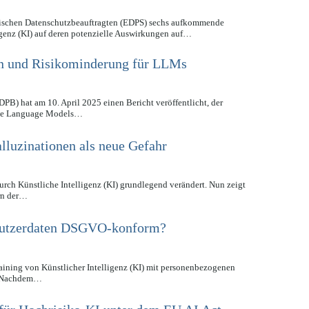
äischen Datenschutzbeauftragten (EDPS) sechs aufkommende
igenz (KI) auf deren potenzielle Auswirkungen auf…
n und Risikominderung für LLMs
B) hat am 10. April 2025 einen Bericht veröffentlicht, der
arge Language Models…
lluzinationen als neue Gefahr
urch Künstliche Intelligenz (KI) grundlegend verändert. Nun zeigt
rn der…
 Nutzerdaten DSGVO-konform?
raining von Künstlicher Intelligenz (KI) mit personenbezogenen
n. Nachdem…