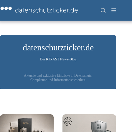
Zum
Inhalt
springen
datenschutzticker.de
Der KINAST News-Blog
Aktuelle und exklusive Einblicke in Datenschutz,
Compliance und Informationssicherheit.