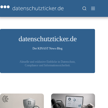
Zum
Inhalt
springen
datenschutzticker.de
Der KINAST News-Blog
Aktuelle und exklusive Einblicke in Datenschutz,
Compliance und Informationssicherheit.