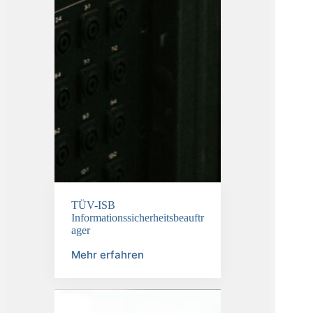
TÜV-ISB
Informationssicherheitsbeauftr
ager
Mehr erfahren