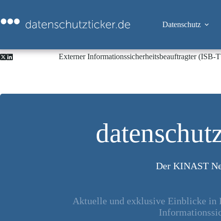
Zum
Inhalt
springen
Datenschutz
Externer Informationssicherheitsbeauftragter (ISB
datenschutz
Der KINAST Ne
Aktuelle und exklusive Einblicke in
Informationssic