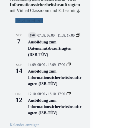
Informationssicherheitsbeauftragten
mit Virtual Classroom und E-Learning.
Jetzt buchen!
SEP.
07.09. 08:00
-
11.09. 17:00
V
7
i
Ausbildung zum
r
Datenschutzbeauftragten
t
(DSB-TÜV)
u
e
l
14.09. 08:00
-
18.09. 17:00
SEP.
l
14
Ausbildung zum
V
Informationssicherheitsbeauftr
e
r
agten (ISB-TÜV)
a
n
12.10. 08:00
-
16.10. 17:00
OKT.
s
12
Ausbildung zum
t
a
Informationssicherheitsbeauftr
l
agten (ISB-TÜV)
t
u
n
Kalender anzeigen