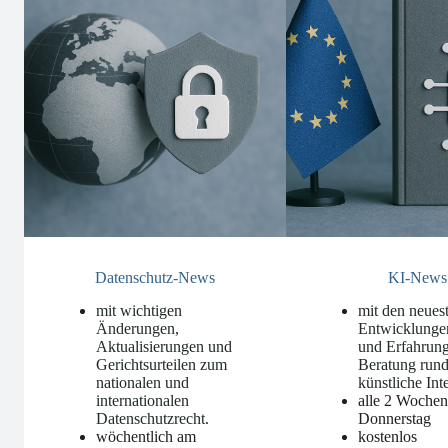
Datenschutz-News
KI-News
mit wichtigen
mit den neues
Änderungen,
Entwicklunge
Aktualisierungen und
und Erfahrung
Gerichtsurteilen zum
Beratung run
nationalen und
künstliche Int
internationalen
alle 2 Woche
Datenschutzrecht
.
Donnerstag
wöchentlich am
kostenlos