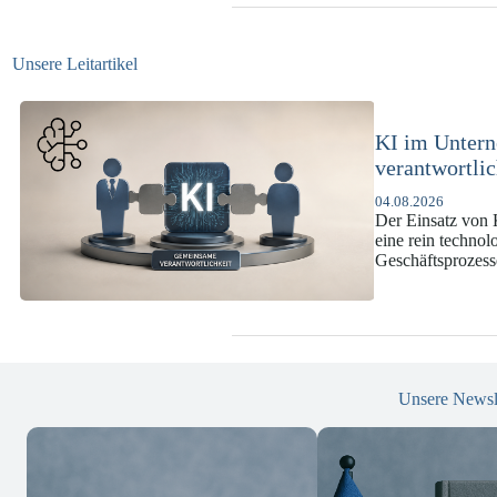
Unsere Leitartikel
KI-Complianc
DSGVO und 
07.07.2026
Die europäische 
enorme Komplexit
und Versicherun
Unsere Newsl