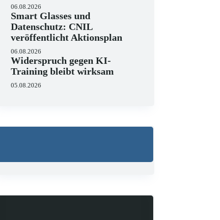
06.08.2026
Smart Glasses und
Datenschutz: CNIL
veröffentlicht Aktionsplan
06.08.2026
Widerspruch gegen KI-
Wo liegen die Grenzen v
Training bleibt wirksam
23.06.2026
05.08.2026
KI hält zunehmend Einzug in J
strukturieren, Schriftsätze au
Zugleich zeigen aktuelle…