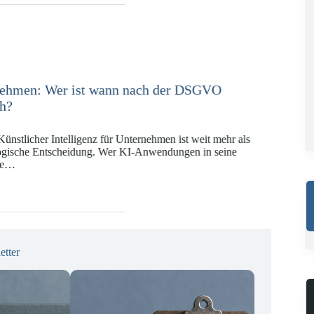
e in der Versicherungswirtschaft mit DORA,
KI-VO
Digitalregulierung hat in den vergangenen Jahren eine
ät erreicht, die insbesondere Unternehmen der Finanz-
gswirtschaft vor…
etter