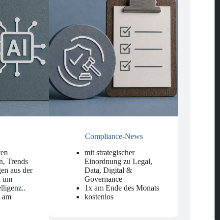
Compliance-News
ten
mit strategischer
n, Trends
Einordnung zu Legal,
en aus der
Data, Digital &
d um
Governance
elligenz.
.
1x am Ende des Monats
n am
kostenlos