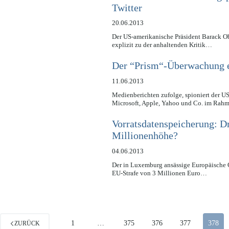
Twitter
20.06.2013
Der US-amerikanische Präsident Barack Ob
explizit zu der anhaltenden Kritik…
Der “Prism“-Überwachung 
11.06.2013
Medienberichten zufolge, spioniert der 
Microsoft, Apple, Yahoo und Co. im Ra
Vorratsdatenspeicherung: D
Millionenhöhe?
04.06.2013
Der in Luxemburg ansässige Europäische 
EU-Strafe von 3 Millionen Euro…
1
…
375
376
377
378
ZURÜCK