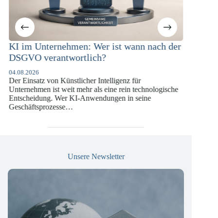
m Unternehmen: Wer ist wann nach der
KI-Complianc
VO verantwortlich?
Versicherung
DSGVO und 
.2026
insatz von Künstlicher Intelligenz für
07.07.2026
nehmen ist weit mehr als eine rein technologische
Die europäische D
heidung. Wer KI-Anwendungen in seine
vergangenen Jahr
äftsprozesse…
die insbesondere
Versicherungswir
Unsere Newsletter