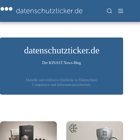
Zum
Inhalt
springen
datenschutzticker.de
Der KINAST News-Blog
Aktuelle und exklusive Einblicke in Datenschutz,
Compliance und Informationssicherheit.