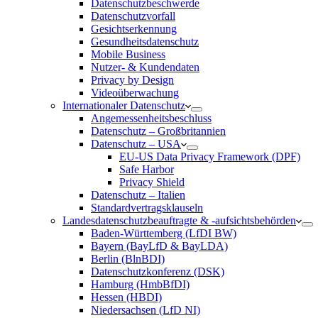
Datenschutzbeschwerde
Datenschutzvorfall
Gesichtserkennung
Gesundheitsdatenschutz
Mobile Business
Nutzer- & Kundendaten
Privacy by Design
Videoüberwachung
Internationaler Datenschutz
Angemessenheitsbeschluss
Datenschutz – Großbritannien
Datenschutz – USA
EU-US Data Privacy Framework (DPF)
Safe Harbor
Privacy Shield
Datenschutz – Italien
Standardvertragsklauseln
Landesdatenschutzbeauftragte & -aufsichtsbehörden
Baden-Württemberg (LfDI BW)
Bayern (BayLfD & BayLDA)
Berlin (BlnBDI)
Datenschutzkonferenz (DSK)
Hamburg (HmbBfDI)
Hessen (HBDI)
Niedersachsen (LfD NI)