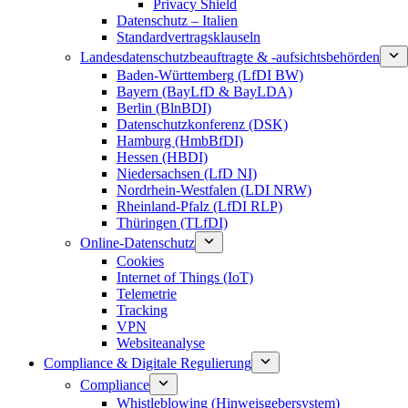
Privacy Shield
Datenschutz – Italien
Standardvertragsklauseln
Landesdatenschutzbeauftragte & -aufsichtsbehörden
Baden-Württemberg (LfDI BW)
Bayern (BayLfD & BayLDA)
Berlin (BlnBDI)
Datenschutzkonferenz (DSK)
Hamburg (HmbBfDI)
Hessen (HBDI)
Niedersachsen (LfD NI)
Nordrhein-Westfalen (LDI NRW)
Rheinland-Pfalz (LfDI RLP)
Thüringen (TLfDI)
Online-Datenschutz
Cookies
Internet of Things (IoT)
Telemetrie
Tracking
VPN
Websiteanalyse
Compliance & Digitale Regulierung
Compliance
Whistleblowing (Hinweisgebersystem)