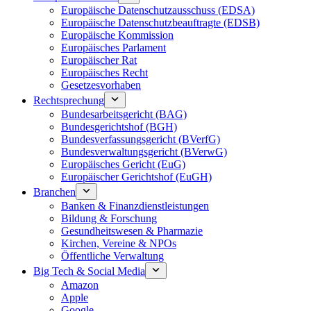
Europäische Datenschutzausschuss (EDSA)
Europäische Datenschutzbeauftragte (EDSB)
Europäische Kommission
Europäisches Parlament
Europäischer Rat
Europäisches Recht
Gesetzesvorhaben
Rechtsprechung
Bundesarbeitsgericht (BAG)
Bundesgerichtshof (BGH)
Bundesverfassungsgericht (BVerfG)
Bundesverwaltungsgericht (BVerwG)
Europäisches Gericht (EuG)
Europäischer Gerichtshof (EuGH)
Branchen
Banken & Finanzdienstleistungen
Bildung & Forschung
Gesundheitswesen & Pharmazie
Kirchen, Vereine & NPOs
Öffentliche Verwaltung
Big Tech & Social Media
Amazon
Apple
Google