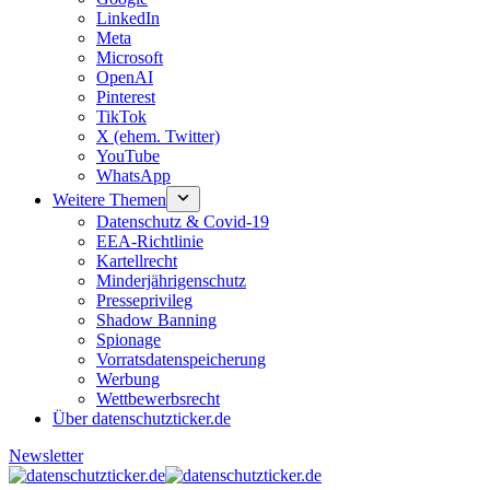
LinkedIn
Meta
Microsoft
OpenAI
Pinterest
TikTok
X (ehem. Twitter)
YouTube
WhatsApp
Weitere Themen
Datenschutz & Covid-19
EEA-Richtlinie
Kartellrecht
Minderjährigenschutz
Presseprivileg
Shadow Banning
Spionage
Vorratsdatenspeicherung
Werbung
Wettbewerbsrecht
Über datenschutzticker.de
Newsletter