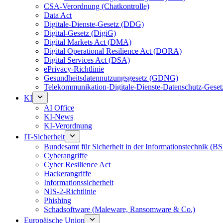
CSA-Verordnung (Chatkontrolle)
Data Act
Digitale-Dienste-Gesetz (DDG)
Digital-Gesetz (DigiG)
Digital Markets Act (DMA)
Digital Operational Resilience Act (DORA)
Digital Services Act (DSA)
ePrivacy-Richtlinie
Gesundheitsdatennutzungsgesetz (GDNG)
Telekommunikation-Digitale-Dienste-Datenschutz-Ges
KI
AI Office
KI-News
KI-Verordnung
IT-Sicherheit
Bundesamt für Sicherheit in der Informationstechnik (BS
Cyberangriffe
Cyber Resilience Act
Hackerangriffe
Informationssicherheit
NIS-2-Richtlinie
Phishing
Schadsoftware (Maleware, Ransomware & Co.)
Europäische Union