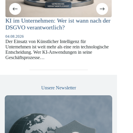
ternehmen: Wer ist wann nach der
KI-Compliance in 
rantwortlich?
Versicherungswir
DSGVO und KI-
von Künstlicher Intelligenz für
07.07.2026
 ist weit mehr als eine rein technologische
Die europäische Digital
ng. Wer KI-Anwendungen in seine
vergangenen Jahren ein
rozesse…
die insbesondere Unter
Versicherungswirtschaf
Unsere Newsletter