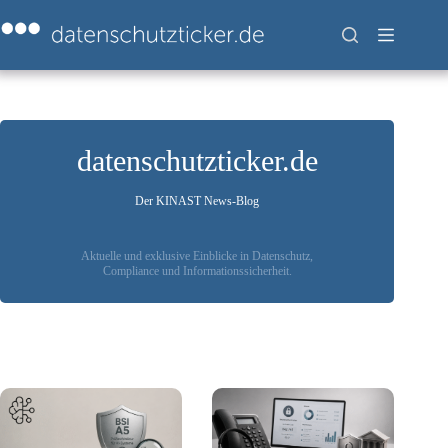
Zum
Inhalt
springen
datenschutzticker.de
Der KINAST News-Blog
Aktuelle und exklusive Einblicke in Datenschutz,
Compliance und Informationssicherheit.