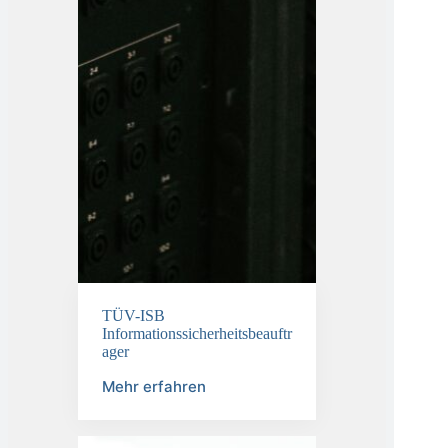
TÜV-ISB
Informationssicherheitsbeauftr
ager
Mehr erfahren