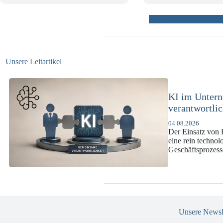
weitere Beiträ
Unsere Leitartikel
KI-Complianc
DSGVO und 
07.07.2026
Die europäische 
enorme Komplexit
und Versicherun
Unsere Newsl