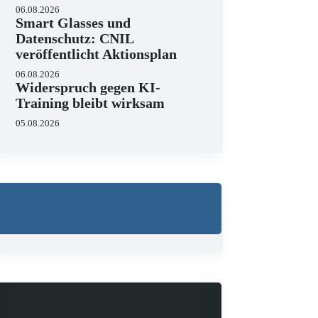
06.08.2026
Smart Glasses und
Datenschutz: CNIL
veröffentlicht Aktionsplan
06.08.2026
Widerspruch gegen KI-
Training bleibt wirksam
05.08.2026
Wo liegen die Grenzen 
23.06.2026
KI hält zunehmend Einzug in J
strukturieren, Schriftsätze au
Zugleich zeigen aktuelle…