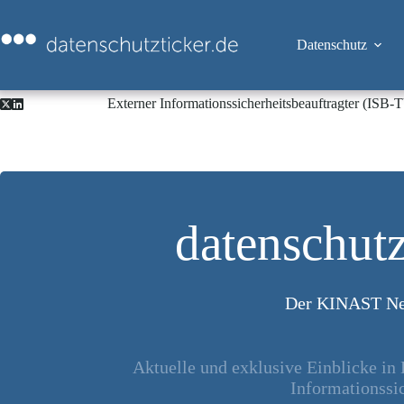
Zum
Inhalt
springen
Datenschutz
Externer Informationssicherheitsbeauftragter (ISB
datenschutz
Der KINAST Ne
Aktuelle und exklusive Einblicke in
Informationssic