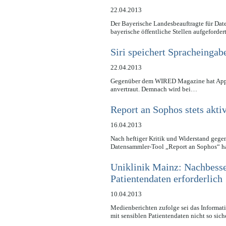
22.04.2013
Der Bayerische Landesbeauftragte für Dat
bayerische öffentliche Stellen aufgeforde
Siri speichert Spracheingab
22.04.2013
Gegenüber dem WIRED Magazine hat Apple j
anvertraut. Demnach wird bei…
Report an Sophos stets akti
16.04.2013
Nach heftiger Kritik und Widerstand ge
Datensammler-Tool „Report an Sophos“ ha
Uniklinik Mainz: Nachbesser
Patientendaten erforderlich
10.04.2013
Medienberichten zufolge sei das Informat
mit sensiblen Patientendaten nicht so si