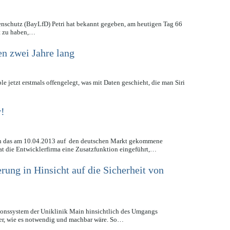
enschutz (BayLfD) Petri hat bekannt gegeben, am heutigen Tag 66
rt zu haben,…
en zwei Jahre lang
etzt erstmals offengelegt, was mit Daten geschieht, die man Siri
v!
gen das am 10.04.2013 auf den deutschen Markt gekommene
t die Entwicklerfirma eine Zusatzfunktion eingeführt,…
ung in Hinsicht auf die Sicherheit von
ionssystem der Uniklinik Main hinsichtlich des Umgangs
cher, wie es notwendig und machbar wäre. So…