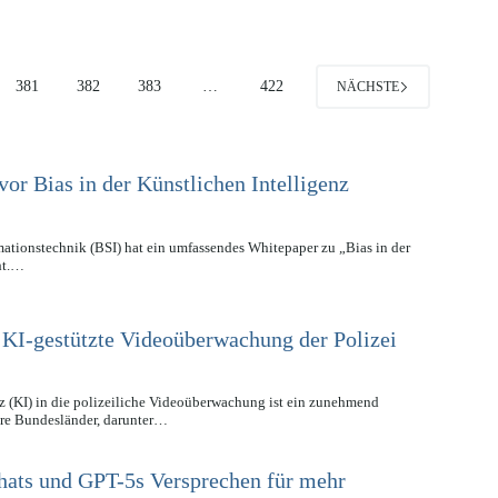
381
382
383
…
422
NÄCHSTE
vor Bias in der Künstlichen Intelligenz
mationstechnik (BSI) hat ein umfassendes Whitepaper zu „Bias in der
cht.…
 KI-gestützte Videoüberwachung der Polizei
nz (KI) in die polizeiliche Videoüberwachung ist ein zunehmend
ere Bundesländer, darunter…
hats und GPT-5s Versprechen für mehr