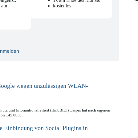
elligenz.
.
1x am Ende des Monats
n am
kostenlos
 anmelden
Google wegen unzulässigen WLAN-
hutz und Informationsfreiheit (HmbBfDI) Caspar hat nach eigenen
 von 145.000…
e Einbindung von Social Plugins in