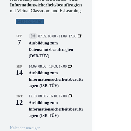
Informationssicherheitsbeauftragten
mit Virtual Classroom und E-Learning.
Jetzt buchen!
SEP.
07.09. 08:00
-
11.09. 17:00
V
7
i
Ausbildung zum
r
Datenschutzbeauftragten
t
(DSB-TÜV)
u
e
l
14.09. 08:00
-
18.09. 17:00
SEP.
l
14
Ausbildung zum
V
Informationssicherheitsbeauftr
e
r
agten (ISB-TÜV)
a
n
12.10. 08:00
-
16.10. 17:00
OKT.
s
12
Ausbildung zum
t
a
Informationssicherheitsbeauftr
l
agten (ISB-TÜV)
t
u
n
Kalender anzeigen