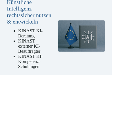
aus einer Hand
Künstliche
Intelligenz
rechtssicher nutzen
& entwickeln
KINAST KI-
Beratung
KINAST
externer KI-
Beauftragter
KINAST KI-
Kompetenz-
Schulungen
Jetzt unverbindliches
Angebot anfordern