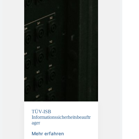
TÜV-ISB
Informationssicherheitsbeauftr
ager