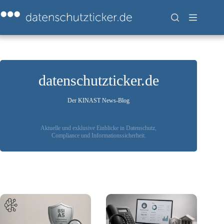
Zum
Inhalt
springen
datenschutzticker.de
Der KINAST News-Blog
Aktuelle und exklusive Einblicke in Datenschutz,
Compliance und Informationssicherheit.