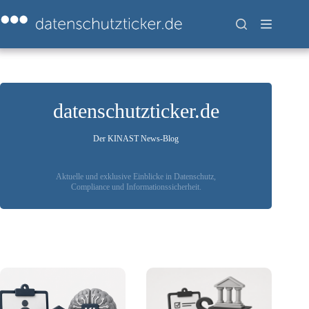
Zum
Inhalt
springen
datenschutzticker.de
Der KINAST News-Blog
Aktuelle und exklusive Einblicke in Datenschutz,
Compliance und Informationssicherheit.