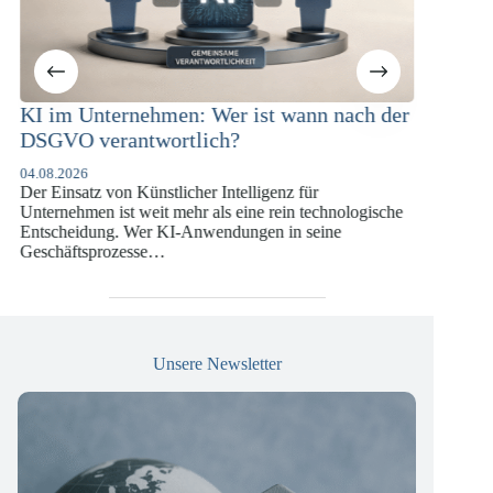
Wer ist wann nach der
KI-Compliance in der
ich?
Versicherungswirtschaft mit
DSGVO und KI-VO
r Intelligenz für
07.07.2026
als eine rein technologische
Die europäische Digitalregulierung hat
wendungen in seine
vergangenen Jahren eine enorme Komple
die insbesondere Unternehmen der Fin
Versicherungswirtschaft vor…
Unsere Newsletter