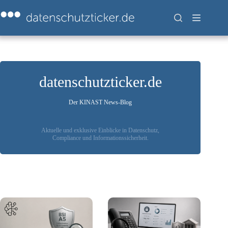
Zum
Inhalt
springen
datenschutzticker.de
Der KINAST News-Blog
Aktuelle und exklusive Einblicke in Datenschutz,
Compliance und Informationssicherheit.