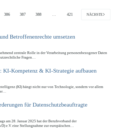
386
387
388
…
421
NÄCHSTE
und Betroffenenrechte umsetzen
unehmend zentrale Rolle in der Verarbeitung personenbezogener Daten
chutzrechtliche Fragen…
): KI-Kompetenz & KI-Strategie aufbauen
Intelligenz (KI) hängt nicht nur von Technologie, sondern vor allem
ner…
derungen für Datenschutzbeauftragte
ags am 28. Januar 2025 hat der Berufsverband der
vD) e.V. eine Stellungnahme zur europäischen…