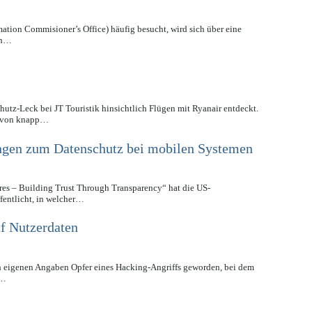
mation Commisioner’s Office) häufig besucht, wird sich über eine
ch…
utz-Leck bei JT Touristik hinsichtlich Flügen mit Ryanair entdeckt.
en von knapp…
ungen zum Datenschutz bei mobilen Systemen
res – Building Trust Through Transparency“ hat die US-
fentlicht, in welcher…
uf Nutzerdaten
h eigenen Angaben Opfer eines Hacking-Angriffs geworden, bei dem
t…