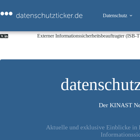
Zum
Inhalt
springen
Datenschutz
Externer Informationssicherheitsbeauftragter (ISB
datenschutz
Der KINAST Ne
Aktuelle und exklusive Einblicke in
Informationssic