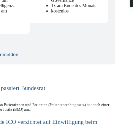
d um
Governance
elligenz.
.
1x am Ende des Monats
n am
kostenlos
 anmelden
 passiert Bundesrat
n Patientinnen und Patienten (Patientenrechtegesetz) hat nach einer
er Justiz (BMJ) am…
de ICO verzichtet auf Einwilligung beim