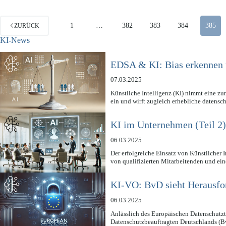
1
…
382
383
384
385
ZURÜCK
KI-News
EDSA & KI: Bias erkennen 
07.03.2025
Künstliche Intelligenz (KI) nimmt eine z
ein und wirft zugleich erhebliche datens
KI im Unternehmen (Teil 2
06.03.2025
Der erfolgreiche Einsatz von Künstlicher 
von qualifizierten Mitarbeitenden und ei
KI-VO: BvD sieht Herausfor
06.03.2025
Anlässlich des Europäischen Datenschutzt
Datenschutzbeauftragten Deutschlands (B