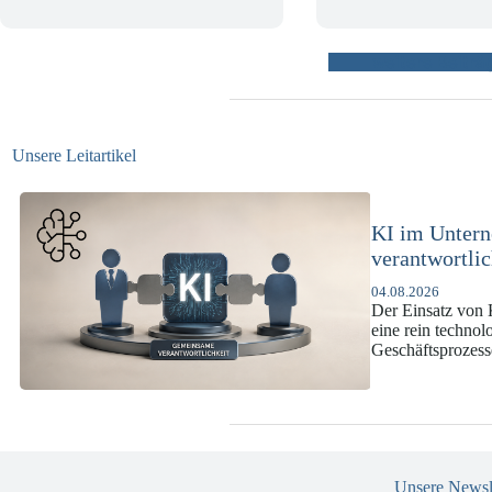
weitere Beiträ
Unsere Leitartikel
KI-Complianc
DSGVO und 
07.07.2026
Die europäische 
enorme Komplexit
und Versicherun
Unsere Newsl