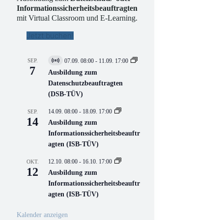
Informationssicherheitsbeauftragten
mit Virtual Classroom und E-Learning.
Jetzt buchen!
SEP.
07.09. 08:00
-
11.09. 17:00
V
7
i
Ausbildung zum
r
Datenschutzbeauftragten
t
(DSB-TÜV)
u
e
l
14.09. 08:00
-
18.09. 17:00
SEP.
l
14
Ausbildung zum
V
Informationssicherheitsbeauftr
e
r
agten (ISB-TÜV)
a
n
12.10. 08:00
-
16.10. 17:00
OKT.
s
12
Ausbildung zum
t
a
Informationssicherheitsbeauftr
l
agten (ISB-TÜV)
t
u
n
Kalender anzeigen