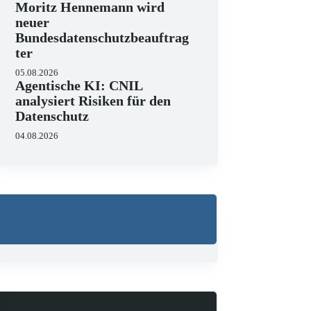
Moritz Hennemann wird
neuer
Bundesdatenschutzbeauftrag
ter
05.08.2026
Agentische KI: CNIL
analysiert Risiken für den
Datenschutz
04.08.2026
Wo liegen die Grenzen 
23.06.2026
KI hält zunehmend Einzug in J
strukturieren, Schriftsätze au
Zugleich zeigen aktuelle…