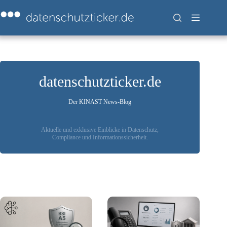
Zum
Inhalt
springen
datenschutzticker.de
Der KINAST News-Blog
Aktuelle und exklusive Einblicke in Datenschutz,
Compliance und Informationssicherheit.