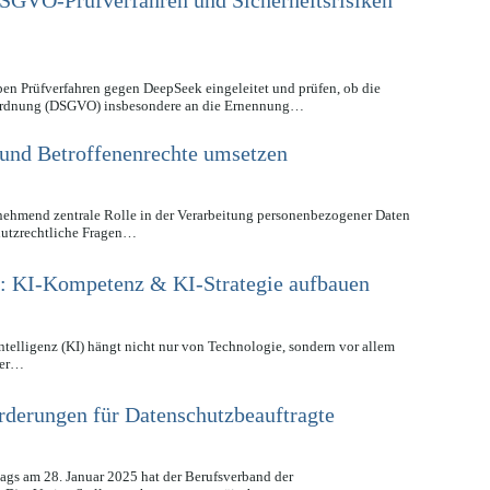
SGVO-Prüfverfahren und Sicherheitsrisiken
n Prüfverfahren gegen DeepSeek eingeleitet und prüfen, ob die
ordnung (DSGVO) insbesondere an die Ernennung…
und Betroffenenrechte umsetzen
unehmend zentrale Rolle in der Verarbeitung personenbezogener Daten
chutzrechtliche Fragen…
): KI-Kompetenz & KI-Strategie aufbauen
Intelligenz (KI) hängt nicht nur von Technologie, sondern vor allem
ner…
derungen für Datenschutzbeauftragte
ags am 28. Januar 2025 hat der Berufsverband der