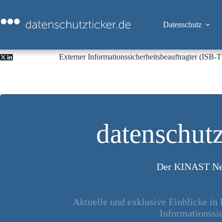
Zum
Inhalt
springen
Datenschutz
Externer Informationssicherheitsbeauftragter (ISB
datenschutz
Der KINAST Ne
Aktuelle und exklusive Einblicke in
Informationssic