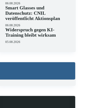
06.08.2026
Smart Glasses und
Datenschutz: CNIL
veröffentlicht Aktionsplan
Wo liegen die Grenzen v
06.08.2026
23.06.2026
Widerspruch gegen KI-
KI hält zunehmend Einzug in J
Training bleibt wirksam
strukturieren, Schriftsätze au
Zugleich zeigen aktuelle…
05.08.2026