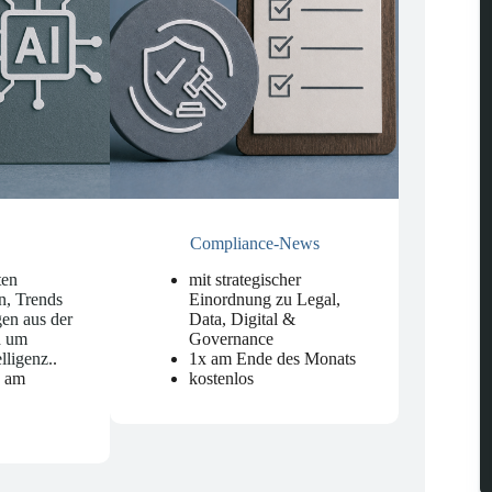
Compliance-News
ten
mit strategischer
n, Trends
Einordnung zu Legal,
en aus der
Data, Digital &
d um
Governance
elligenz.
.
1x am Ende des Monats
n am
kostenlos