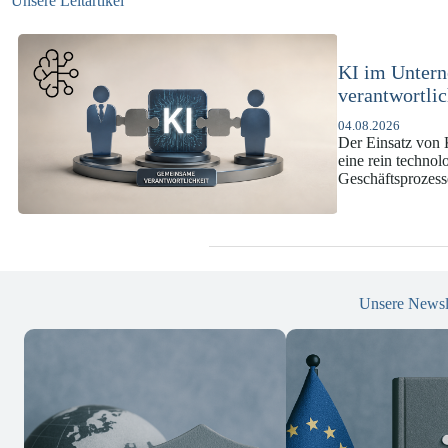
Unsere Leitartikel
KI-Complianc
DSGVO und 
07.07.2026
Die europäische 
enorme Komplexit
und Versicherun
Unsere Newsl