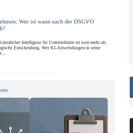
e in der Versicherungswirtschaft mit DORA,
KI-VO
Digitalregulierung hat in den vergangenen Jahren eine
ät erreicht, die insbesondere Unternehmen der Finanz-
gswirtschaft vor…
etter