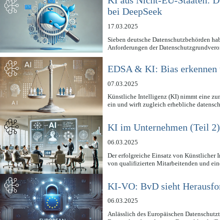
KI aus Nicht-EU-Staaten: D
bei DeepSeek
17.03.2025
Sieben deutsche Datenschutzbehörden habe
Anforderungen der Datenschutzgrundver
EDSA & KI: Bias erkennen 
07.03.2025
Künstliche Intelligenz (KI) nimmt eine z
ein und wirft zugleich erhebliche datens
KI im Unternehmen (Teil 2
06.03.2025
Der erfolgreiche Einsatz von Künstlicher 
von qualifizierten Mitarbeitenden und ei
KI-VO: BvD sieht Herausfor
06.03.2025
Anlässlich des Europäischen Datenschutzt