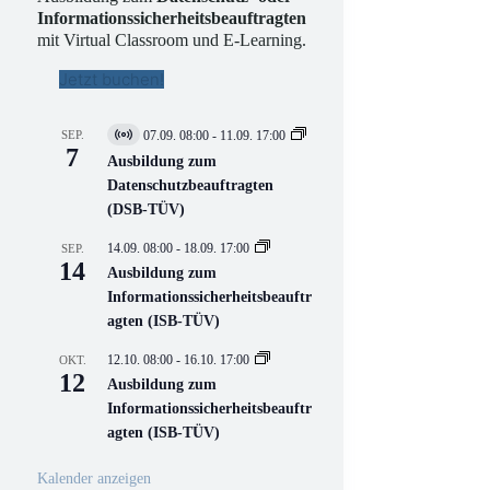
Informationssicherheitsbeauftragten
mit Virtual Classroom und E-Learning.
Jetzt buchen!
SEP.
07.09. 08:00
-
11.09. 17:00
V
7
i
Ausbildung zum
r
Datenschutzbeauftragten
t
(DSB-TÜV)
u
e
l
14.09. 08:00
-
18.09. 17:00
SEP.
l
14
Ausbildung zum
V
Informationssicherheitsbeauftr
e
r
agten (ISB-TÜV)
a
n
12.10. 08:00
-
16.10. 17:00
OKT.
s
12
Ausbildung zum
t
a
Informationssicherheitsbeauftr
l
agten (ISB-TÜV)
t
u
n
Kalender anzeigen