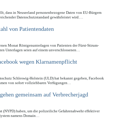
ellt, dass in Neuseeland personenbezogene Daten von EU-Bürgern
reichender Datenschutzstandard gewährleistet wird.…
ahl von Patientendaten
nen Monat Röntgenunterlagen von Patienten der Fürst-Stirum-
alten Unterlagen seien auf einem unverschlossenen…
acebook wegen Klarnamenpflicht
nschutz Schleswig-Holstein (ULD) hat bekannt gegeben, Facebook
ahmen von sofort vollziehbaren Verfügungen…
gehen gemeinsam auf Verbrecherjagd
st (NYPD) haben, um die polizeiliche Gefahrenabwehr effektiver
es System namens Domain…