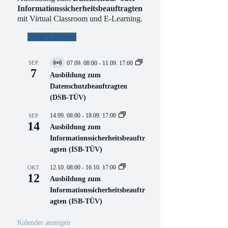
Informationssicherheitsbeauftragten
mit Virtual Classroom und E-Learning.
Jetzt buchen!
SEP.
07.09. 08:00
-
11.09. 17:00
V
7
i
Ausbildung zum
r
Datenschutzbeauftragten
t
(DSB-TÜV)
u
e
l
14.09. 08:00
-
18.09. 17:00
SEP.
l
14
Ausbildung zum
V
Informationssicherheitsbeauftr
e
r
agten (ISB-TÜV)
a
n
12.10. 08:00
-
16.10. 17:00
OKT.
s
12
Ausbildung zum
t
a
Informationssicherheitsbeauftr
l
agten (ISB-TÜV)
t
u
n
Kalender anzeigen