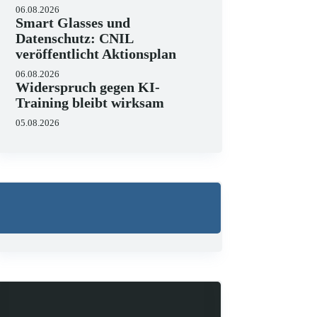
06.08.2026
Smart Glasses und
Datenschutz: CNIL
veröffentlicht Aktionsplan
06.08.2026
Widerspruch gegen KI-
Training bleibt wirksam
05.08.2026
Wo liegen die Grenzen 
23.06.2026
KI hält zunehmend Einzug in 
strukturieren, Schriftsätze au
Zugleich zeigen aktuelle…