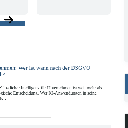
ge
e in der Versicherungswirtschaft mit DORA,
 KI-VO
Digitalregulierung hat in den vergangenen Jahren eine
ät erreicht, die insbesondere Unternehmen der Finanz-
gswirtschaft vor…