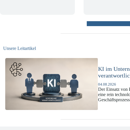
weitere Beiträ
Unsere Leitartikel
KI-Complianc
DSGVO und
07.07.2026
Die europäische 
enorme Komplexit
und Versicherun