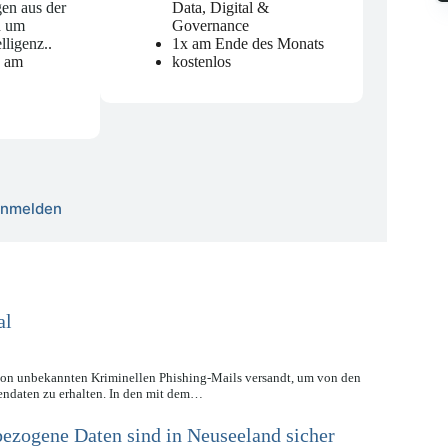
en aus der
Data, Digital &
d um
Governance
elligenz.
.
1x am Ende des Monats
n am
kostenlos
 anmelden
al
von unbekannten Kriminellen Phishing-Mails versandt, um von den
ndaten zu erhalten. In den mit dem…
zogene Daten sind in Neuseeland sicher