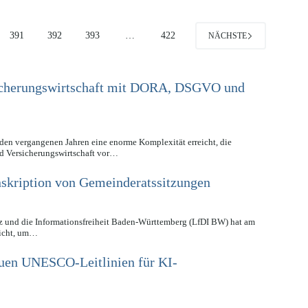
391
392
393
…
422
NÄCHSTE
icherungswirtschaft mit DORA, DSGVO und
 den vergangenen Jahren eine enorme Komplexität erreicht, die
d Versicherungswirtschaft vor…
nskription von Gemeinderatssitzungen
z und die Informationsfreiheit Baden-Württemberg (LfDI BW) hat am
licht, um…
euen UNESCO-Leitlinien für KI-