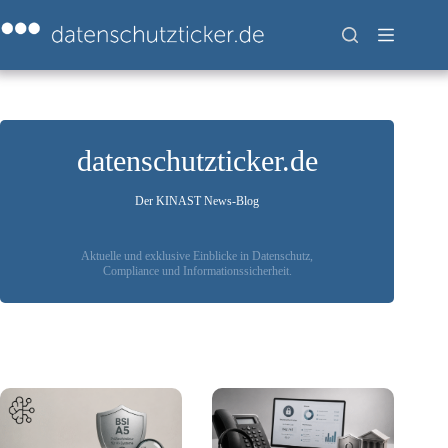
Zum
Inhalt
springen
datenschutzticker.de
Der KINAST News-Blog
Aktuelle und exklusive Einblicke in Datenschutz,
Compliance und Informationssicherheit.