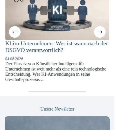
Wer ist wann nach der
KI-Compliance in der
ich?
Versicherungswirtschaft mit
DSGVO und KI-VO
r Intelligenz für
07.07.2026
als eine rein technologische
Die europäische Digitalregulierung hat
wendungen in seine
vergangenen Jahren eine enorme Komple
die insbesondere Unternehmen der Fin
Versicherungswirtschaft vor…
Unsere Newsletter