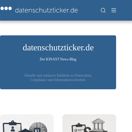
Zum
Inhalt
springen
datenschutzticker.de
Der KINAST News-Blog
Aktuelle und exklusive Einblicke in Datenschutz,
Compliance und Informationssicherheit.