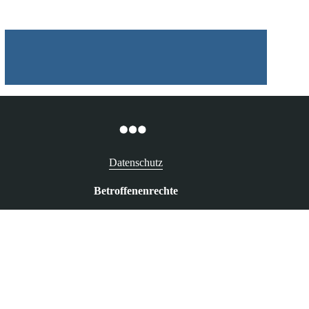
Datenschutz
Betroffenenrechte
Recht auf Auskunft
Recht auf Berichtigung
Recht auf Löschung („Vergessenwerden“)
Recht auf Widerspruch