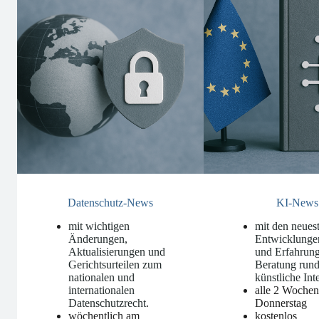
Datenschutz-News
KI-News
mit wichtigen
mit den neues
Änderungen,
Entwicklunge
Aktualisierungen und
und Erfahrung
Gerichtsurteilen zum
Beratung run
nationalen und
künstliche Int
internationalen
alle 2 Woche
Datenschutzrecht
.
Donnerstag
wöchentlich am
kostenlos