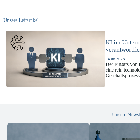
Unsere Leitartikel
KI-Complianc
DSGVO und 
07.07.2026
Die europäische 
enorme Komplexit
und Versicherun
Unsere Newsl