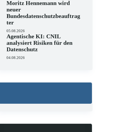
Moritz Hennemann wird
neuer
Bundesdatenschutzbeauftrag
ter
05.08.2026
Agentische KI: CNIL
analysiert Risiken für den
Wo liegen die Grenzen 
Datenschutz
23.06.2026
KI hält zunehmend Einzug in J
04.08.2026
strukturieren, Schriftsätze au
Zugleich zeigen aktuelle…