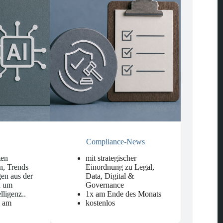
Compliance-News
ten
mit strategischer
n, Trends
Einordnung zu Legal,
en aus der
Data, Digital &
d um
Governance
elligenz.
.
1x am Ende des Monats
n am
kostenlos