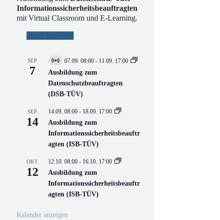
Informationssicherheitsbeauftragten
mit Virtual Classroom und E-Learning.
Jetzt buchen!
SEP.
07.09. 08:00
-
11.09. 17:00
V
7
i
Ausbildung zum
r
Datenschutzbeauftragten
t
(DSB-TÜV)
u
e
l
14.09. 08:00
-
18.09. 17:00
SEP.
l
14
Ausbildung zum
V
Informationssicherheitsbeauftr
e
r
agten (ISB-TÜV)
a
n
12.10. 08:00
-
16.10. 17:00
OKT.
s
12
Ausbildung zum
t
a
Informationssicherheitsbeauftr
l
agten (ISB-TÜV)
t
u
n
Kalender anzeigen