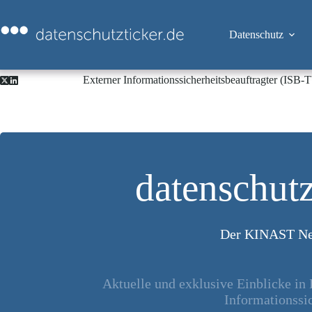
Zum
Inhalt
springen
Datenschutz
Externer Informationssicherheitsbeauftragter (ISB
datenschutz
Der KINAST Ne
Aktuelle und exklusive Einblicke in
Informationssic