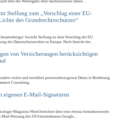
skunft über die Weitergabe ihrer medizinischen Daten…
mt Stellung zum „Vorschlag einer EU-
ichte des Grundrechtsschutzes“
chnarrenberger bezieht Stellung zu dem Vorschlag der EU-
kung des Datenschutzrechtes in Europa. Nach Ansicht der…
ngen von Versicherungen berücksichtigen
end
onders vielen und sensiblen personenbezogenen Daten in Berührung
Mummert Consulting…
in eigenen E-Mail-Signaturen
ologie-Magazins Wired berichtet über eine ebenso bemerkenswerte
r E-Mail-Nutzung des US-Unternehmens Google,…