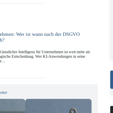
e in der Versicherungswirtschaft mit DORA,
KI-VO
Digitalregulierung hat in den vergangenen Jahren eine
ät erreicht, die insbesondere Unternehmen der Finanz-
gswirtschaft vor…
etter