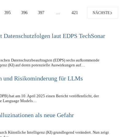
395
396
397
…
421
NÄCHSTE
it Datenschutzfolgen laut EDPS TechSonar
äischen Datenschutzbeauftragten (EDPS) sechs aufkommende
igenz (KI) auf deren potenzielle Auswirkungen auf…
n und Risikominderung für LLMs
B) hat am 10. April 2025 einen Bericht veröffentlicht, der
arge Language Models…
lluzinationen als neue Gefahr
urch Künstliche Intelligenz (KI) grundlegend verändert. Nun zeigt