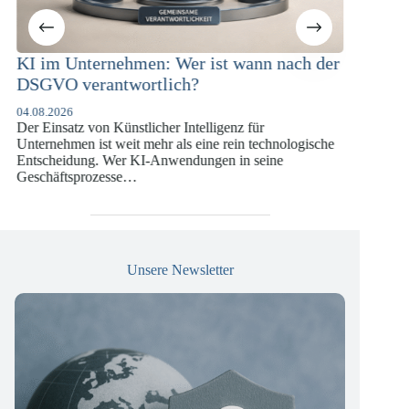
 nach der
KI-Compliance in der
Versicherungswirtschaft mit DORA,
DSGVO und KI-VO
07.07.2026
chnologische
Die europäische Digitalregulierung hat in den
ine
vergangenen Jahren eine enorme Komplexität erreicht,
die insbesondere Unternehmen der Finanz- und
Versicherungswirtschaft vor…
Unsere Newsletter