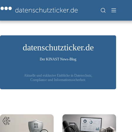
Zum
Inhalt
springen
datenschutzticker.de
Der KINAST News-Blog
Aktuelle und exklusive Einblicke in Datenschutz,
Compliance und Informationssicherheit.