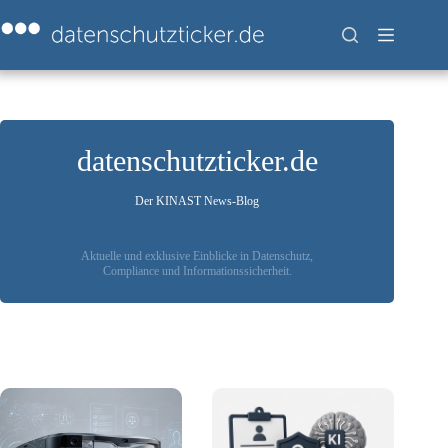
Zum
Inhalt
springen
datenschutzticker.de
Der KINAST News-Blog
Aktuelle und exklusive Einblicke in Datenschutz,
Compliance und Informationssicherheit.