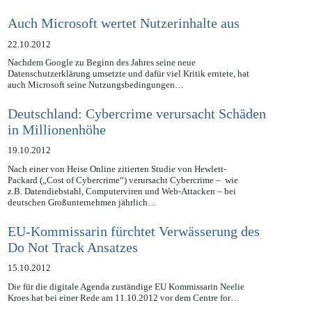
biometrischer Daten in Form von Fingerabdrücken in…
Auch Microsoft wertet Nutzerinhalte aus
22.10.2012
Nachdem Google zu Beginn des Jahres seine neue
Datenschutzerklärung umsetzte und dafür viel Kritik erntete, hat
auch Microsoft seine Nutzungsbedingungen…
Deutschland: Cybercrime verursacht Schäden
in Millionenhöhe
19.10.2012
Nach einer von Heise Online zitierten Studie von Hewlett-
Packard („Cost of Cybercrime“) verursacht Cybercrime – wie
z.B. Datendiebstahl, Computerviren und Web-Attacken – bei
deutschen Großunternehmen jährlich…
EU-Kommissarin fürchtet Verwässerung des
Do Not Track Ansatzes
15.10.2012
Die für die digitale Agenda zuständige EU Kommissarin Neelie