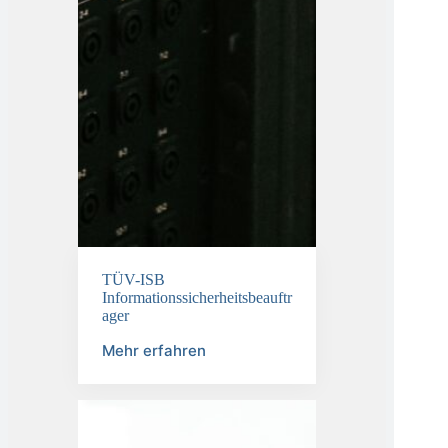
TÜV-ISB
Informationssicherheitsbeauftr
ager
Mehr erfahren