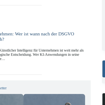
e in der Versicherungswirtschaft mit DORA,
 KI-VO
Digitalregulierung hat in den vergangenen Jahren eine
ät erreicht, die insbesondere Unternehmen der Finanz-
gswirtschaft vor…
etter