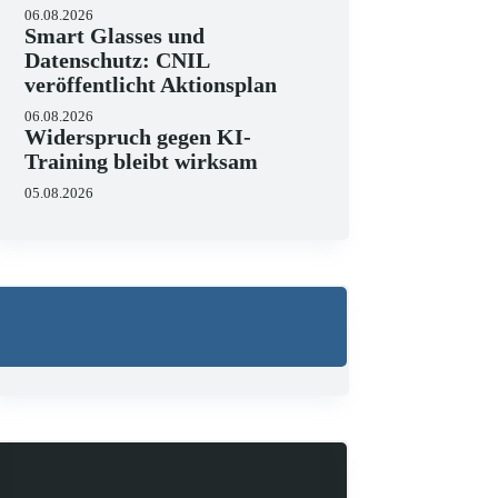
06.08.2026
Smart Glasses und
Datenschutz: CNIL
veröffentlicht Aktionsplan
06.08.2026
Widerspruch gegen KI-
Training bleibt wirksam
Wo liegen die Grenzen 
05.08.2026
23.06.2026
KI hält zunehmend Einzug in 
strukturieren, Schriftsätze au
Zugleich zeigen aktuelle…