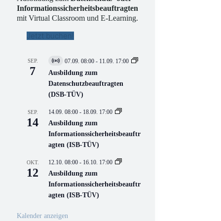
Informationssicherheitsbeauftragten
mit Virtual Classroom und E-Learning.
Jetzt buchen!
SEP.
07.09. 08:00
-
11.09. 17:00
V
7
i
Ausbildung zum
r
Datenschutzbeauftragten
t
(DSB-TÜV)
u
e
l
14.09. 08:00
-
18.09. 17:00
SEP.
l
14
Ausbildung zum
V
Informationssicherheitsbeauftr
e
r
agten (ISB-TÜV)
a
n
12.10. 08:00
-
16.10. 17:00
OKT.
s
12
Ausbildung zum
t
a
Informationssicherheitsbeauftr
l
agten (ISB-TÜV)
t
u
n
Kalender anzeigen