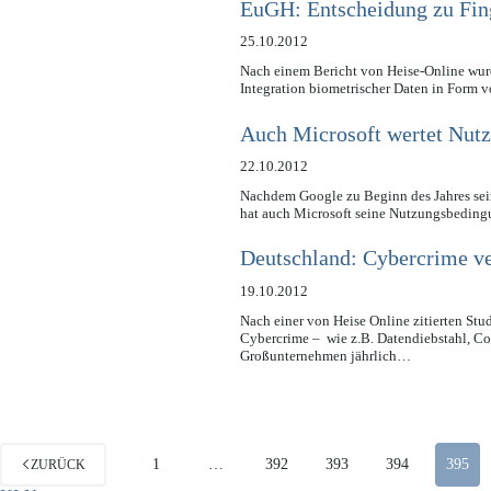
EuGH: Entscheidung zu Fing
25.10.2012
Nach einem Bericht von Heise-Online wurd
Integration biometrischer Daten in Form
Auch Microsoft wertet Nutz
22.10.2012
Nachdem Google zu Beginn des Jahres sein
hat auch Microsoft seine Nutzungsbedi
Deutschland: Cybercrime ve
19.10.2012
Nach einer von Heise Online zitierten Stu
Cybercrime – wie z.B. Datendiebstahl, C
Großunternehmen jährlich…
1
…
392
393
394
395
ZURÜCK