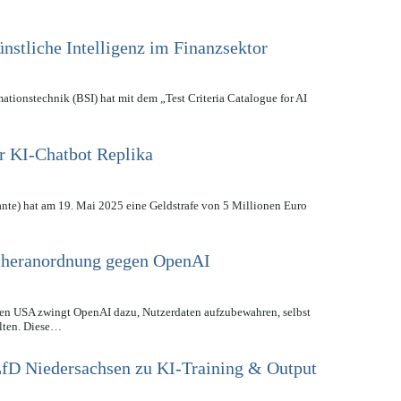
ünstliche Intelligenz im Finanzsektor
mationstechnik (BSI) hat mit dem „Test Criteria Catalogue for AI
ür KI-Chatbot Replika
ante) hat am 19. Mai 2025 eine Geldstrafe von 5 Millionen Euro
cheranordnung gegen OpenAI
den USA zwingt OpenAI dazu, Nutzerdaten aufzubewahren, selbst
llten. Diese…
LfD Niedersachsen zu KI-Training & Output