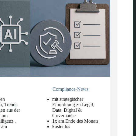
Compliance-News
ten
mit strategischer
n, Trends
Einordnung zu Legal,
en aus der
Data, Digital &
d um
Governance
elligenz.
.
1x am Ende des Monats
n am
kostenlos