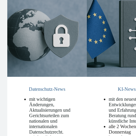
Datenschutz-News
KI-News
mit wichtigen
mit den neues
Änderungen,
Entwicklunge
Aktualisierungen und
und Erfahrung
Gerichtsurteilen zum
Beratung run
nationalen und
künstliche Int
internationalen
alle 2 Woche
Datenschutzrecht
.
Donnerstag