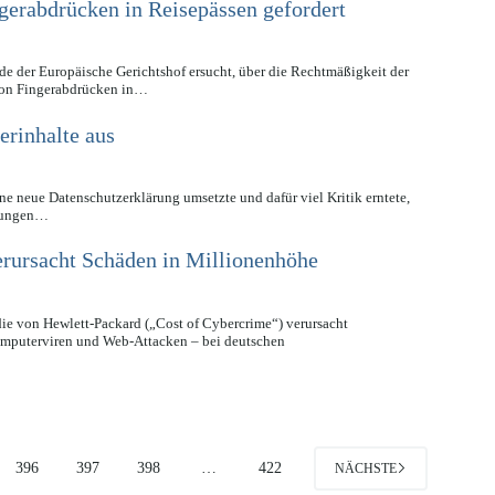
erabdrücken in Reisepässen gefordert
e der Europäische Gerichtshof ersucht, über die Rechtmäßigkeit der
 von Fingerabdrücken in…
erinhalte aus
e neue Datenschutzerklärung umsetzte und dafür viel Kritik erntete,
ngungen…
rursacht Schäden in Millionenhöhe
die von Hewlett-Packard („Cost of Cybercrime“) verursacht
omputerviren und Web-Attacken – bei deutschen
396
397
398
…
422
NÄCHSTE