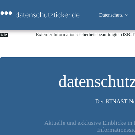
Zum
Inhalt
springen
Datenschutz
Externer Informationssicherheitsbeauftragter (ISB
datenschutz
Der KINAST Ne
Aktuelle und exklusive Einblicke in
Informationssic