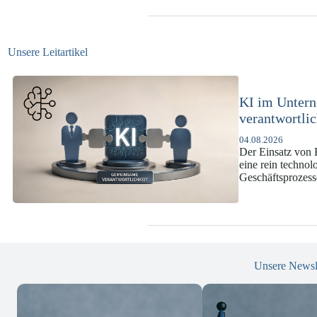
Unsere Leitartikel
KI-Complianc
DSGVO und
07.07.2026
Die europäische 
enorme Komplexit
und Versicherun
Unsere Newsl