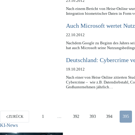
25.10.2012
Nach einem Bericht von Heise-Online wurd
Integration biometrischer Daten in Form
Auch Microsoft wertet Nutz
22.10.2012
Nachdem Google zu Beginn des Jahres sein
hat auch Microsoft seine Nutzungsbedi
Deutschland: Cybercrime ve
19.10.2012
Nach einer von Heise Online zitierten Stu
Cybercrime – wie z.B. Datendiebstahl, C
Großunternehmen jährlich…
1
…
392
393
394
395
ZURÜCK
KI-News