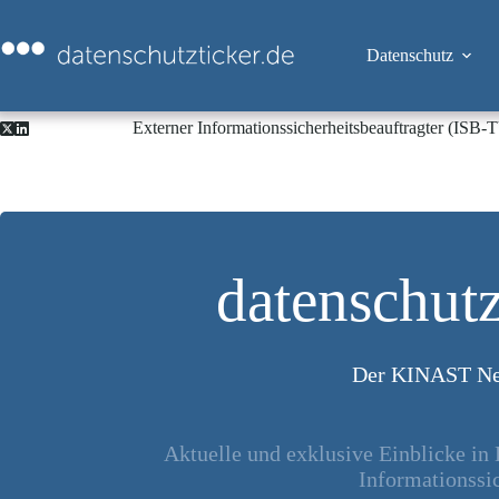
Zum
Inhalt
springen
Datenschutz
Externer Informationssicherheitsbeauftragter (ISB
datenschutz
Der KINAST Ne
Aktuelle und exklusive Einblicke in
Informationssic