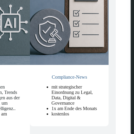
Compliance-News
ten
mit strategischer
n, Trends
Einordnung zu Legal,
en aus der
Data, Digital &
d um
Governance
elligenz.
.
1x am Ende des Monats
n am
kostenlos