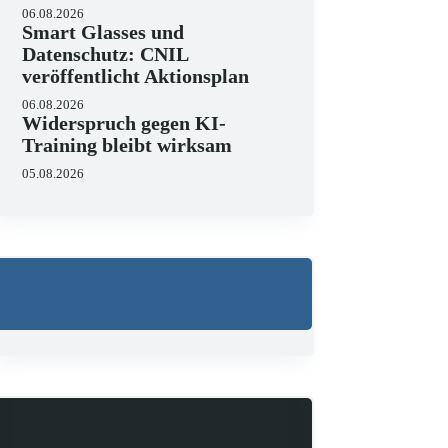
06.08.2026
Smart Glasses und
Datenschutz: CNIL
veröffentlicht Aktionsplan
06.08.2026
Wo liegen die Grenzen 
Widerspruch gegen KI-
Training bleibt wirksam
23.06.2026
KI hält zunehmend Einzug in J
05.08.2026
strukturieren, Schriftsätze au
Zugleich zeigen aktuelle…