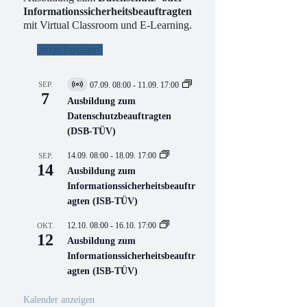
Informationssicherheitsbeauftragten
mit Virtual Classroom und E-Learning.
Jetzt buchen!
SEP.
07.09. 08:00
-
11.09. 17:00
V
7
i
Ausbildung zum
r
Datenschutzbeauftragten
t
(DSB-TÜV)
u
e
l
14.09. 08:00
-
18.09. 17:00
SEP.
l
14
Ausbildung zum
V
Informationssicherheitsbeauftr
e
r
agten (ISB-TÜV)
a
n
12.10. 08:00
-
16.10. 17:00
OKT.
s
12
Ausbildung zum
t
a
Informationssicherheitsbeauftr
l
agten (ISB-TÜV)
t
u
n
Kalender anzeigen