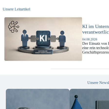
Unsere Leitartikel
KI-Complianc
DSGVO und 
07.07.2026
Die europäische 
enorme Komplexit
und Versicherun
Unsere Newsl