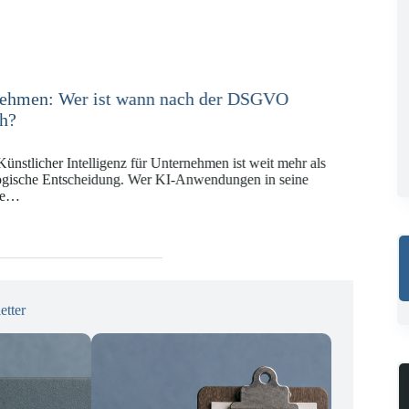
e in der Versicherungswirtschaft mit DORA,
KI-VO
Digitalregulierung hat in den vergangenen Jahren eine
ät erreicht, die insbesondere Unternehmen der Finanz-
gswirtschaft vor…
etter