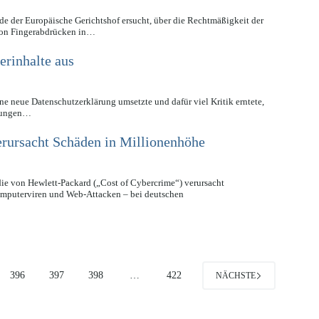
e der Europäische Gerichtshof ersucht, über die Rechtmäßigkeit der
 von Fingerabdrücken in…
erinhalte aus
e neue Datenschutzerklärung umsetzte und dafür viel Kritik erntete,
ngungen…
rursacht Schäden in Millionenhöhe
die von Hewlett-Packard („Cost of Cybercrime“) verursacht
omputerviren und Web-Attacken – bei deutschen
396
397
398
…
422
NÄCHSTE