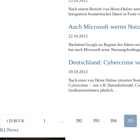
25.10.2012
Nach einem Bericht von Heise-Online wurd
Integration biometrischer Daten in Form
Auch Microsoft wertet Nutz
22.10.2012
Nachdem Google zu Beginn des Jahres sein
hat auch Microsoft seine Nutzungsbedi
Deutschland: Cybercrime ve
19.10.2012
Nach einer von Heise Online zitierten Stu
Cybercrime – wie z.B. Datendiebstahl, C
Großunternehmen jährlich…
1
…
392
393
394
395
ZURÜCK
KI-News