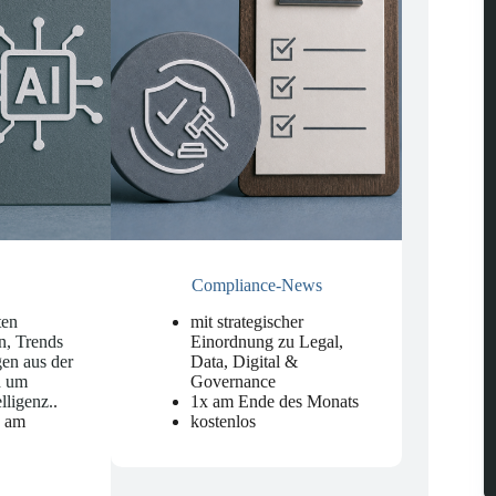
Compliance-News
ten
mit strategischer
n, Trends
Einordnung zu Legal,
en aus der
Data, Digital &
d um
Governance
elligenz.
.
1x am Ende des Monats
n am
kostenlos