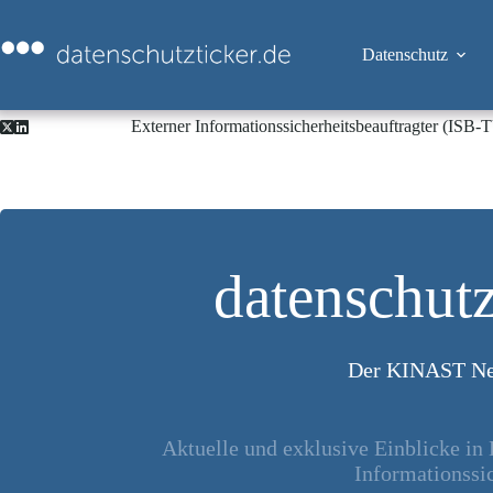
Zum
Inhalt
springen
Datenschutz
Externer Informationssicherheitsbeauftragter (ISB
datenschutz
Der KINAST Ne
Aktuelle und exklusive Einblicke in
Informationssic