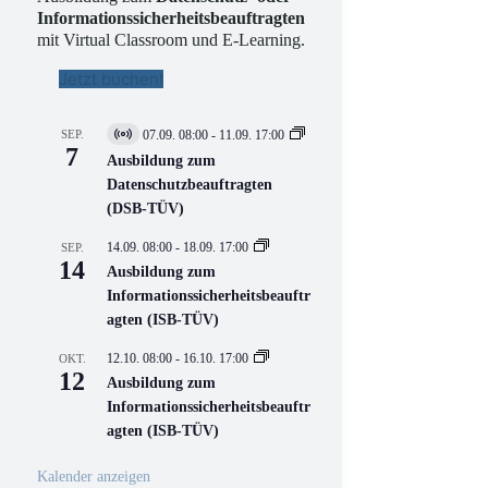
Informationssicherheitsbeauftragten
mit Virtual Classroom und E-Learning.
Jetzt buchen!
SEP.
07.09. 08:00
-
11.09. 17:00
V
7
i
Ausbildung zum
r
Datenschutzbeauftragten
t
(DSB-TÜV)
u
e
l
14.09. 08:00
-
18.09. 17:00
SEP.
l
14
Ausbildung zum
V
Informationssicherheitsbeauftr
e
r
agten (ISB-TÜV)
a
n
12.10. 08:00
-
16.10. 17:00
OKT.
s
12
Ausbildung zum
t
a
Informationssicherheitsbeauftr
l
agten (ISB-TÜV)
t
u
n
Kalender anzeigen