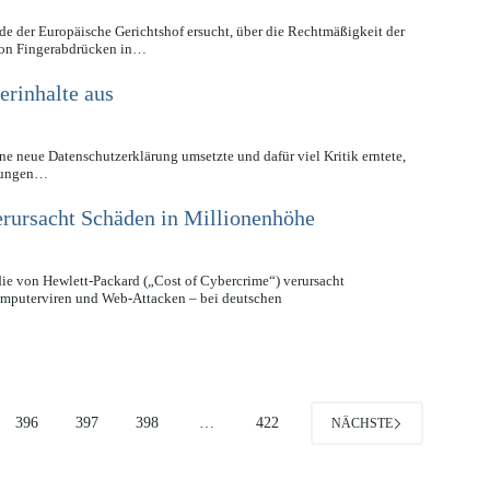
e der Europäische Gerichtshof ersucht, über die Rechtmäßigkeit der
 von Fingerabdrücken in…
erinhalte aus
e neue Datenschutzerklärung umsetzte und dafür viel Kritik erntete,
ngungen…
rursacht Schäden in Millionenhöhe
die von Hewlett-Packard („Cost of Cybercrime“) verursacht
omputerviren und Web-Attacken – bei deutschen
396
397
398
…
422
NÄCHSTE