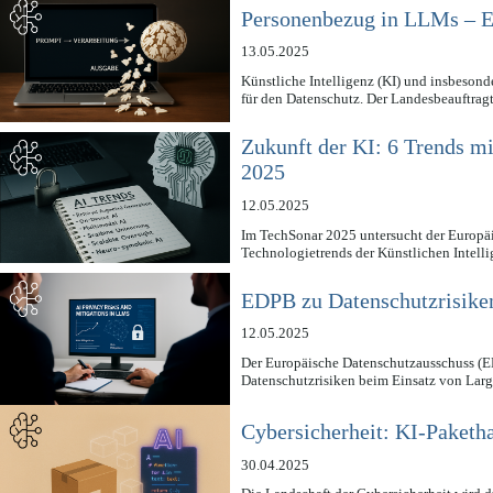
Personenbezug in LLMs – E
13.05.2025
Künstliche Intelligenz (KI) und insbeso
für den Datenschutz. Der Landesbeauftrag
Zukunft der KI: 6 Trends m
2025
12.05.2025
Im TechSonar 2025 untersucht der Europ
Technologietrends der Künstlichen Intell
EDPB zu Datenschutzrisike
12.05.2025
Der Europäische Datenschutzausschuss (EDP
Datenschutzrisiken beim Einsatz von L
Cybersicherheit: KI-Paketha
30.04.2025