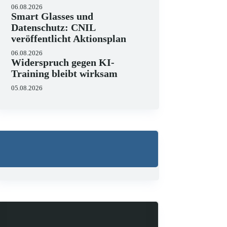
06.08.2026
Smart Glasses und
Datenschutz: CNIL
veröffentlicht Aktionsplan
06.08.2026
Wo liegen die Grenzen v
Widerspruch gegen KI-
Training bleibt wirksam
23.06.2026
KI hält zunehmend Einzug in J
05.08.2026
strukturieren, Schriftsätze au
Zugleich zeigen aktuelle…