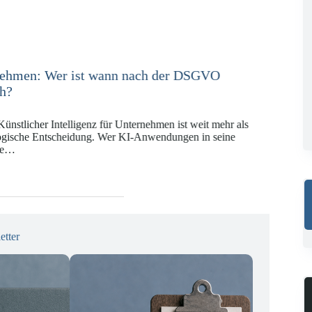
e in der Versicherungswirtschaft mit DORA,
KI-VO
Digitalregulierung hat in den vergangenen Jahren eine
ät erreicht, die insbesondere Unternehmen der Finanz-
gswirtschaft vor…
etter