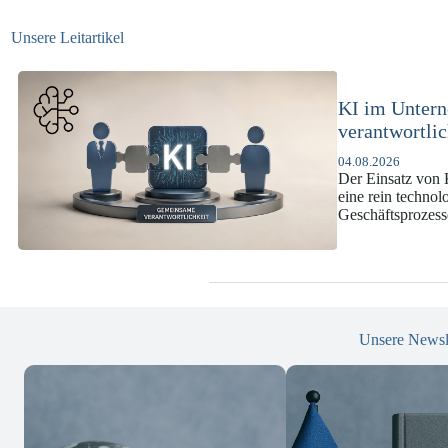
Unsere Leitartikel
KI-Complianc
DSGVO und 
07.07.2026
Die europäische 
enorme Komplexit
und Versicherun
Unsere Newsl