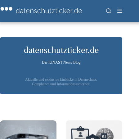
Zum
Inhalt
springen
datenschutzticker.de
Der KINAST News-Blog
Aktuelle und exklusive Einblicke in Datenschutz,
Compliance und Informationssicherheit.