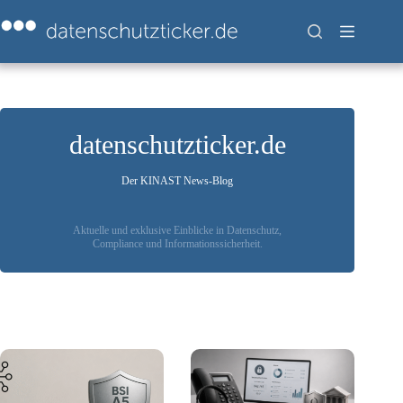
Zum
Inhalt
springen
datenschutzticker.de
Der KINAST News-Blog
Aktuelle und exklusive Einblicke in Datenschutz,
Compliance und Informationssicherheit.