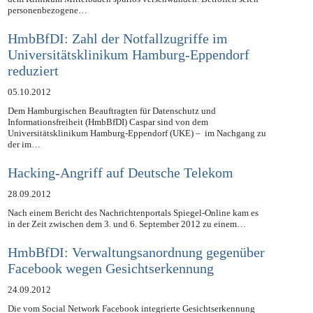
baden-württembergischen Kreiskrankenhaus (KreisKKH) Rastatt und
dem Klinikum Mittelbaden spurlos verschwunden. Betroffen seien
personenbezogene…
HmbBfDI: Zahl der Notfallzugriffe im
Universitätsklinikum Hamburg-Eppendorf
reduziert
05.10.2012
Dem Hamburgischen Beauftragten für Datenschutz und
Informationsfreiheit (HmbBfDI) Caspar sind von dem
Universitätsklinikum Hamburg-Eppendorf (UKE) – im Nachgang zu
der im…
Hacking-Angriff auf Deutsche Telekom
28.09.2012
Nach einem Bericht des Nachrichtenportals Spiegel-Online kam es
in der Zeit zwischen dem 3. und 6. September 2012 zu einem…
HmbBfDI: Verwaltungsanordnung gegenüber
Facebook wegen Gesichtserkennung
24.09.2012