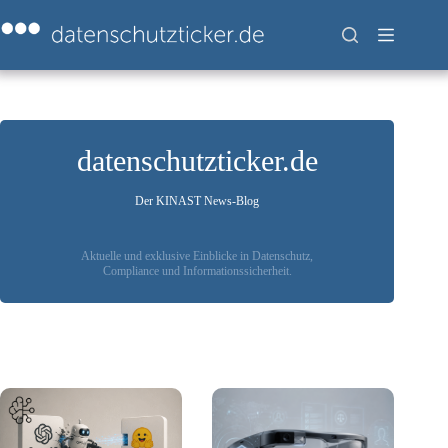
Zum
Inhalt
springen
datenschutzticker.de
Der KINAST News-Blog
Aktuelle und exklusive Einblicke in Datenschutz,
Compliance und Informationssicherheit.