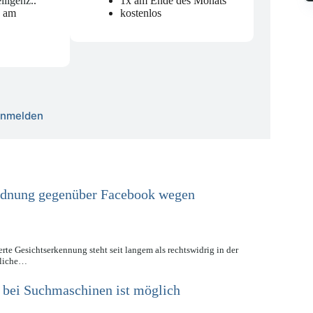
elligenz.
.
1x am Ende des Monats
n am
kostenlos
 anmelden
dnung gegenüber Facebook wegen
te Gesichtserkennung steht seit langem als rechtswidrig in der
gliche…
 bei Suchmaschinen ist möglich