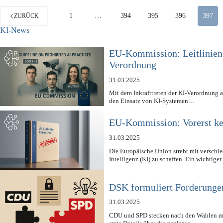
1
…
394
395
396
397
ZURÜCK
KI-News
EU-Kommission: Leitlinien 
Verordnung
31.03.2025
Mit dem Inkrafttreten der KI-Verordnung 
den Einsatz von KI-Systemen…
EU-Kommission: Vorerst kei
31.03.2025
Die Europäische Union strebt mit verschie
Intelligenz (KI) zu schaffen. Ein wichtig
DSK formuliert Forderunge
31.03.2025
CDU und SPD stecken nach den Wahlen m