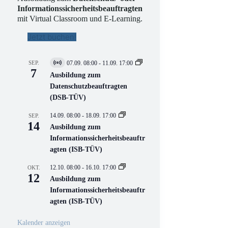
Informationssicherheitsbeauftragten
mit Virtual Classroom und E-Learning.
Jetzt buchen!
SEP.
07.09. 08:00
-
11.09. 17:00
V
7
i
Ausbildung zum
r
Datenschutzbeauftragten
t
(DSB-TÜV)
u
e
l
14.09. 08:00
-
18.09. 17:00
SEP.
l
14
Ausbildung zum
V
Informationssicherheitsbeauftr
e
r
agten (ISB-TÜV)
a
n
12.10. 08:00
-
16.10. 17:00
OKT.
s
12
Ausbildung zum
t
a
Informationssicherheitsbeauftr
l
agten (ISB-TÜV)
t
u
n
Kalender anzeigen