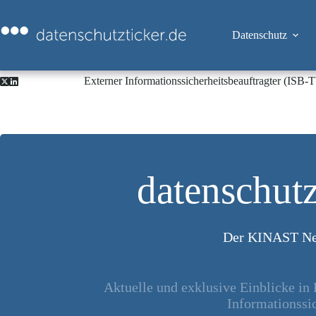
Zum
Inhalt
springen
Datenschutz
Externer Informationssicherheitsbeauftragter (ISB
datenschutz
Der KINAST Ne
Aktuelle und exklusive Einblicke in
Informationssic