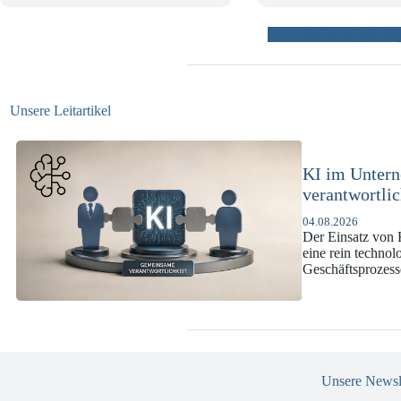
weitere Beiträ
Unsere Leitartikel
KI-Complianc
DSGVO und 
07.07.2026
Die europäische 
enorme Komplexit
und Versicherun
Unsere Newsl