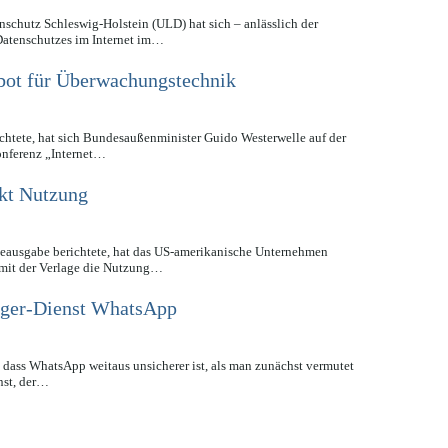
chutz Schleswig-Holstein (ULD) hat sich – anlässlich der
Datenschutzes im Internet im…
bot für Überwachungstechnik
ichtete, hat sich Bundesaußenminister Guido Westerwelle auf der
onferenz „Internet…
ckt Nutzung
neausgabe berichtete, hat das US-amerikanische Unternehmen
 mit der Verlage die Nutzung…
nger-Dienst WhatsApp
t, dass WhatsApp weitaus unsicherer ist, als man zunächst vermutet
nst, der…