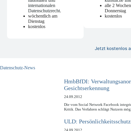
nationalen und
künstliche Int
internationalen
alle 2 Woche
Datenschutzrecht
.
Donnerstag
wöchentlich am
kostenlos
Dienstag
kostenlos
Jetzt kostenlos
Datenschutz-News
HmbBfDI: Verwaltungsanor
Gesichtserkennung
24.09.2012
Die vom Social Network Facebook integrier
Kritik. Das Verfahren schlägt Nutzern mö
ULD: Persönlichkeitsschutz
24.09.2012