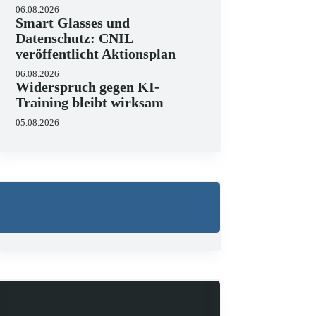
06.08.2026
Smart Glasses und
Datenschutz: CNIL
veröffentlicht Aktionsplan
06.08.2026
Widerspruch gegen KI-
Training bleibt wirksam
05.08.2026
Wo liegen die Grenzen 
23.06.2026
KI hält zunehmend Einzug in J
strukturieren, Schriftsätze au
Zugleich zeigen aktuelle…