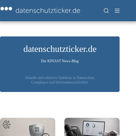
Zum
Inhalt
springen
datenschutzticker.de
Der KINAST News-Blog
Aktuelle und exklusive Einblicke in Datenschutz,
Compliance und Informationssicherheit.