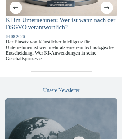
ann nach der
KI-Compliance in der
Versicherungswirtschaft mit DORA,
DSGVO und KI-VO
 für
07.07.2026
n technologische
Die europäische Digitalregulierung hat in den
 seine
vergangenen Jahren eine enorme Komplexität erreic
die insbesondere Unternehmen der Finanz- und
Versicherungswirtschaft vor…
Unsere Newsletter