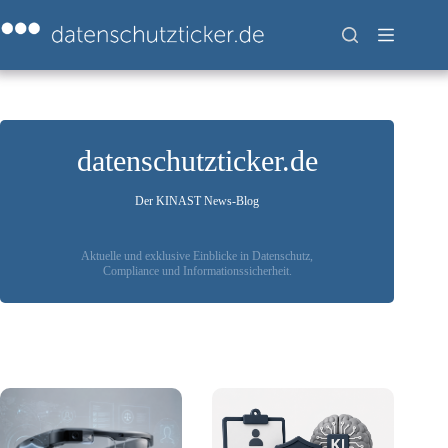
Zum
Inhalt
springen
datenschutzticker.de
Der KINAST News-Blog
Aktuelle und exklusive Einblicke in Datenschutz,
Compliance und Informationssicherheit.