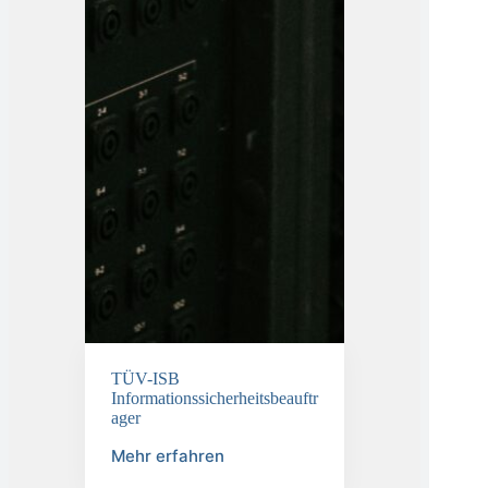
TÜV-ISB
Informationssicherheitsbeauftr
ager
Mehr erfahren