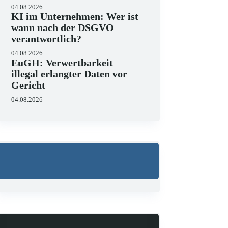
04.08.2026
KI im Unternehmen: Wer ist
wann nach der DSGVO
verantwortlich?
04.08.2026
EuGH: Verwertbarkeit
illegal erlangter Daten vor
Gericht
04.08.2026
Wo liegen die Grenzen v
23.06.2026
KI hält zunehmend Einzug in J
strukturieren, Schriftsätze au
Zugleich zeigen aktuelle…