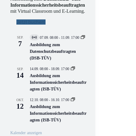
Informationssicherheitsbeauftragten
mit Virtual Classroom und E-Learning.
Jetzt buchen!
SEP.
07.09. 08:00
-
11.09. 17:00
V
7
i
Ausbildung zum
r
Datenschutzbeauftragten
t
(DSB-TÜV)
u
e
l
14.09. 08:00
-
18.09. 17:00
SEP.
l
14
Ausbildung zum
V
Informationssicherheitsbeauftr
e
r
agten (ISB-TÜV)
a
n
12.10. 08:00
-
16.10. 17:00
OKT.
s
12
Ausbildung zum
t
a
Informationssicherheitsbeauftr
l
agten (ISB-TÜV)
t
u
n
Kalender anzeigen