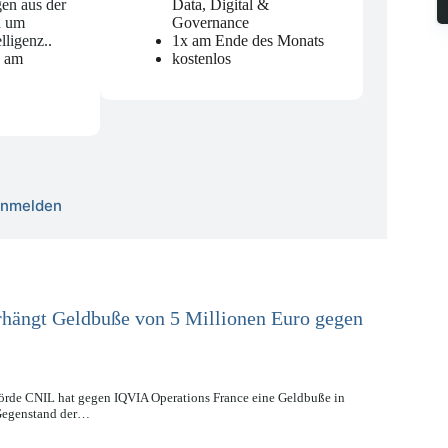
en aus der
Data, Digital &
d um
Governance
elligenz.
.
1x am Ende des Monats
n am
kostenlos
 anmelden
rhängt Geldbuße von 5 Millionen Euro gegen
hörde CNIL hat gegen IQVIA Operations France eine Geldbuße in
 Gegenstand der…