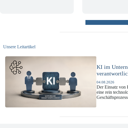
weitere Beiträ
Unsere Leitartikel
KI-Complianc
DSGVO und 
07.07.2026
Die europäische 
enorme Komplexit
und Versicherun