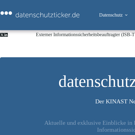
Zum
Inhalt
springen
Datenschutz
Externer Informationssicherheitsbeauftragter (ISB
datenschutz
Der KINAST Ne
Aktuelle und exklusive Einblicke in
Informationssic