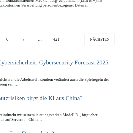
nd Informationsfreiheit Mecklenburg-Vorpommern (LfDI MV) hat
hutzkonformen Verarbeitung personenbezogener Daten in
6
7
…
421
NÄCHSTE
Cybersicherheit: Cybersecurity Forecast 2025
 nicht nur die Arbeitswelt, sondern verändert auch die Spielregeln der
kzeug sein…
tzrisiken birgt die KI aus China?
eeindruckt mit seinem leistungsstarken Modell R1, birgt aber
den auf Servern in China…