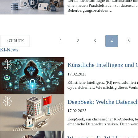
Der Landesbeauftragte für Datenschutz u
einen neuen Praxisleitfaden zur datensc
Beherbergungsbetrieben…
1
2
3
4
5
ZURÜCK
KI-News
Künstliche Intelligenz und 
17.02.2025
Künstliche Intelligenz (KI) revolutioniert
Cybersicherheit. Wie mächtig dieses Wer
DeepSeek: Welche Datenschu
17.02.2025
DeepSeek, ein chinesischer KI-Anbieter, b
erhebliche Datenschutzrisiken. Daten wer