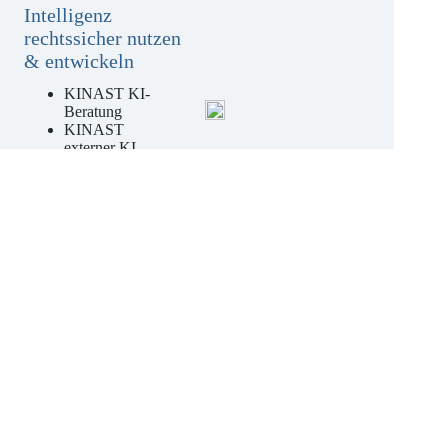
Künstliche
Intelligenz
rechtssicher nutzen
& entwickeln
KINAST KI-
Beratung
KINAST
externer KI-
Beauftragter
KINAST KI-
Kompetenz-
Schulungen
Jetzt unverbindliches
Angebot anfordern