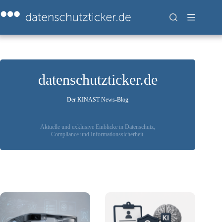
Zum
Inhalt
springen
datenschutzticker.de
Der KINAST News-Blog
Aktuelle und exklusive Einblicke in Datenschutz,
Compliance und Informationssicherheit.