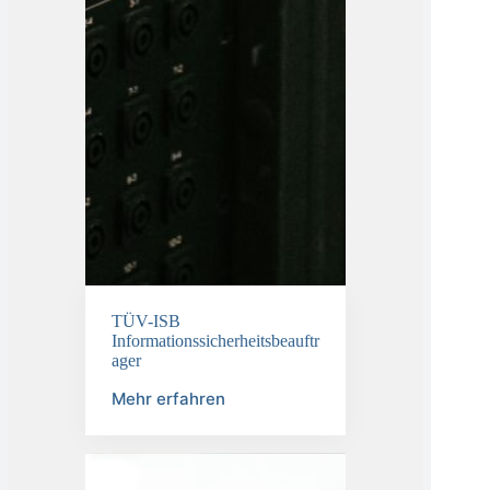
TÜV-ISB
Informationssicherheitsbeauftr
ager
Mehr erfahren