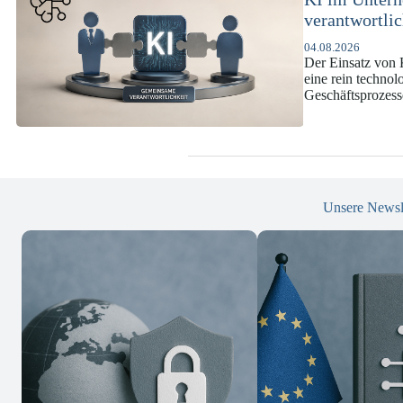
DSGVO und 
07.07.2026
Die europäische 
enorme Komplexit
und Versicherun
Unsere Newsl