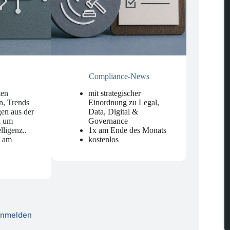
Compliance-News
ten
mit strategischer
n, Trends
Einordnung zu Legal,
en aus der
Data, Digital &
d um
Governance
elligenz.
.
1x am Ende des Monats
n am
kostenlos
 anmelden