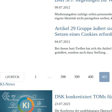
09.07.2012
Medienangaben zufolge sollen personenbez
eigene Identität nicht preisgeben wollen,
Artikel 29 Gruppe äußert s
Setzen eines Cookies erforde
04.07.2012
Bei ihrem Juni-Treffen hat sich die Artik
geäußert, sondern auch dazu Stellung…
1
…
398
399
400
401
ZURÜCK
KI-News
DSK konkretisiert TOMs fü
23.07.2025
Die Konferenz der unabhängigen Datensch