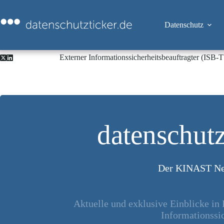
Zum
Inhalt
springen
Datenschutz
Externer Informationssicherheitsbeauftragter (ISB
datenschutz
Der KINAST Ne
Aktuelle und exklusive Einblicke in
Informationssic