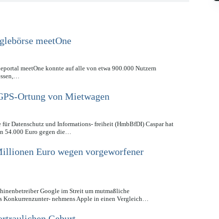
inglebörse meetOne
leportal meetOne konnte auf alle von etwa 900.000 Nutzern
ressen,…
GPS-Ortung von Mietwagen
für Datenschutz und Informations- freiheit (HmbBfDI) Caspar hat
on 54.000 Euro gegen die…
Millionen Euro wegen vorgeworfener
hinenbetreiber Google im Streit um mutmaßliche
es Konkurrenzunter- nehmens Apple in einen Vergleich…
rtraulichen Geburt