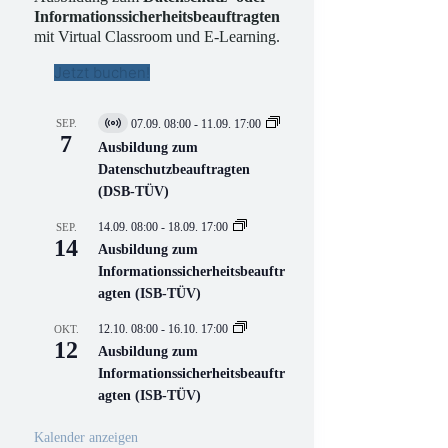
Informationssicherheitsbeauftragten
mit Virtual Classroom und E-Learning.
Jetzt buchen!
SEP.
07.09. 08:00
-
11.09. 17:00
V
7
i
Ausbildung zum
r
Datenschutzbeauftragten
t
(DSB-TÜV)
u
e
l
14.09. 08:00
-
18.09. 17:00
SEP.
l
14
Ausbildung zum
V
Informationssicherheitsbeauftr
e
r
agten (ISB-TÜV)
a
n
12.10. 08:00
-
16.10. 17:00
OKT.
s
12
Ausbildung zum
t
a
Informationssicherheitsbeauftr
l
agten (ISB-TÜV)
t
u
n
Kalender anzeigen