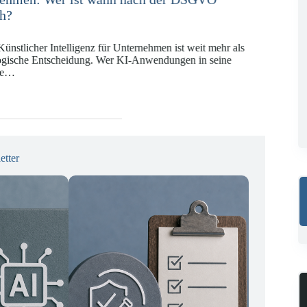
KI-VO
Digitalregulierung hat in den vergangenen Jahren eine
ät erreicht, die insbesondere Unternehmen der Finanz-
gswirtschaft vor…
etter