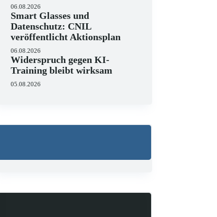
Wo liegen die Grenzen v
06.08.2026
Smart Glasses und
23.06.2026
Datenschutz: CNIL
KI hält zunehmend Einzug in J
veröffentlicht Aktionsplan
strukturieren, Schriftsätze au
Zugleich zeigen aktuelle…
06.08.2026
Widerspruch gegen KI-
Training bleibt wirksam
05.08.2026