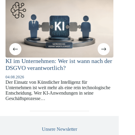
n nach der
KI-Compliance in der
Versicherungswirtschaft mit DORA,
DSGVO und KI-VO
r
07.07.2026
echnologische
Die europäische Digitalregulierung hat in den
eine
vergangenen Jahren eine enorme Komplexität erreicht
die insbesondere Unternehmen der Finanz- und
Versicherungswirtschaft vor…