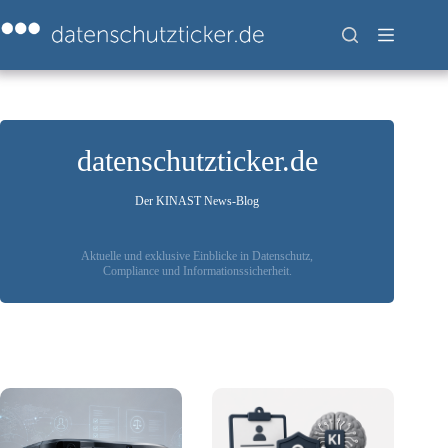
Zum
Inhalt
springen
datenschutzticker.de
Der KINAST News-Blog
Aktuelle und exklusive Einblicke in Datenschutz,
Compliance und Informationssicherheit.