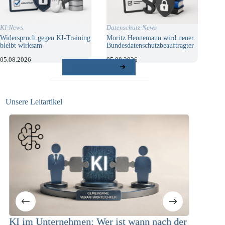
KI-News
Datenschutz-News
Widerspruch gegen KI-Training
Moritz Hennemann wird neuer
bleibt wirksam
Bundesdatenschutzbeauftragter
05.08.2026
05.08.2026
weitere Beiträge
Unsere Leitartikel
er
KI-Compliance in der
Wo l