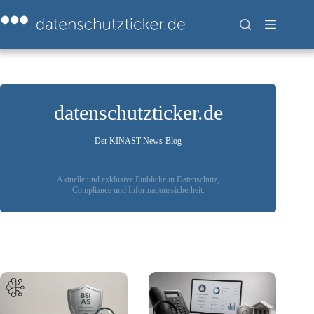
Zum
Inhalt
springen
datenschutzticker.de
Der KINAST News-Blog
Aktuelle und exklusive Einblicke in Datenschutz,
Compliance und Informationssicherheit.