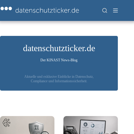
Zum
Inhalt
springen
datenschutzticker.de
Der KINAST News-Blog
Aktuelle und exklusive Einblicke in Datenschutz,
Compliance und Informationssicherheit.