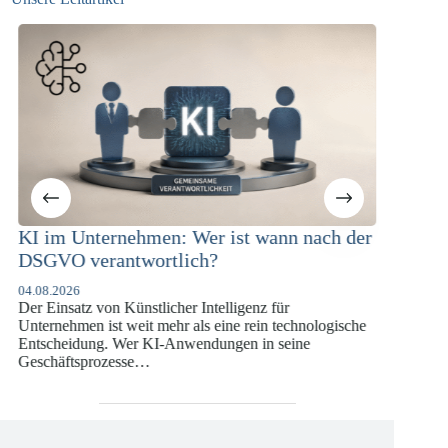
en: Wer ist wann nach der
KI-Compliance in der
rtlich?
Versicherungswirtschaft
DSGVO und KI-VO
licher Intelligenz für
07.07.2026
 mehr als eine rein technologische
Die europäische Digitalregulieru
KI-Anwendungen in seine
vergangenen Jahren eine enorme 
die insbesondere Unternehmen d
Versicherungswirtschaft vor…