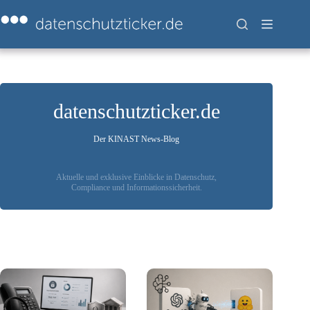
Zum
Inhalt
springen
datenschutzticker.de
Der KINAST News-Blog
Aktuelle und exklusive Einblicke in Datenschutz,
Compliance und Informationssicherheit.