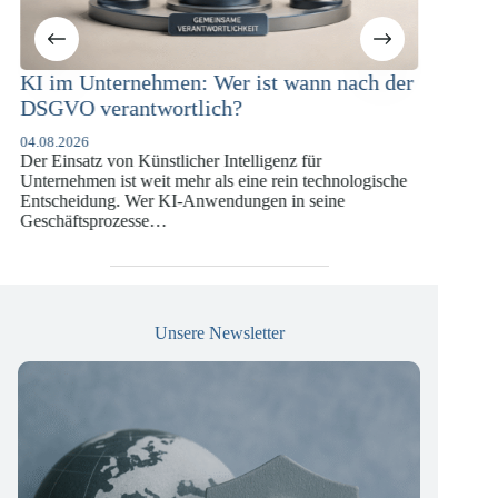
Unternehmen: Wer ist wann nach der
KI-Compliance 
 verantwortlich?
Versicherungsw
DSGVO und KI
6
atz von Künstlicher Intelligenz für
07.07.2026
men ist weit mehr als eine rein technologische
Die europäische Digi
idung. Wer KI-Anwendungen in seine
vergangenen Jahren 
tsprozesse…
die insbesondere Un
Versicherungswirtsc
Unsere Newsletter