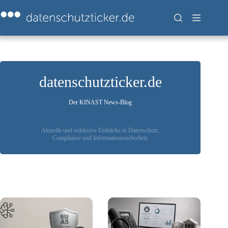
Zum
Inhalt
springen
datenschutzticker.de
Der KINAST News-Blog
Aktuelle und exklusive Einblicke in Datenschutz,
Compliance und Informationssicherheit.