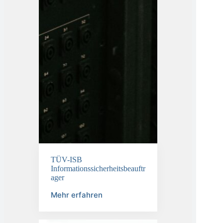
TÜV-ISB
Informationssicherheitsbeauftr
ager
Mehr erfahren