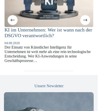
Unternehmen: Wer ist wann nach der
KI-Compliance 
 verantwortlich?
Versicherungsw
DSGVO und KI
6
atz von Künstlicher Intelligenz für
07.07.2026
men ist weit mehr als eine rein technologische
Die europäische Digi
idung. Wer KI-Anwendungen in seine
vergangenen Jahren 
tsprozesse…
die insbesondere Un
Versicherungswirtsc
Unsere Newsletter