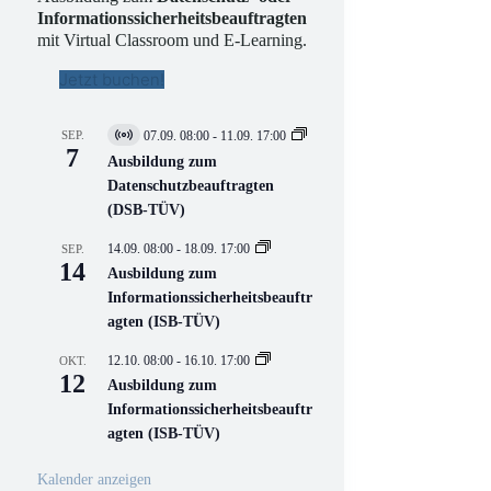
Informationssicherheitsbeauftragten
mit Virtual Classroom und E-Learning.
Jetzt buchen!
SEP.
07.09. 08:00
-
11.09. 17:00
V
7
i
Ausbildung zum
r
Datenschutzbeauftragten
t
(DSB-TÜV)
u
e
l
14.09. 08:00
-
18.09. 17:00
SEP.
l
14
Ausbildung zum
V
Informationssicherheitsbeauftr
e
r
agten (ISB-TÜV)
a
n
12.10. 08:00
-
16.10. 17:00
OKT.
s
12
Ausbildung zum
t
a
Informationssicherheitsbeauftr
l
agten (ISB-TÜV)
t
u
n
Kalender anzeigen