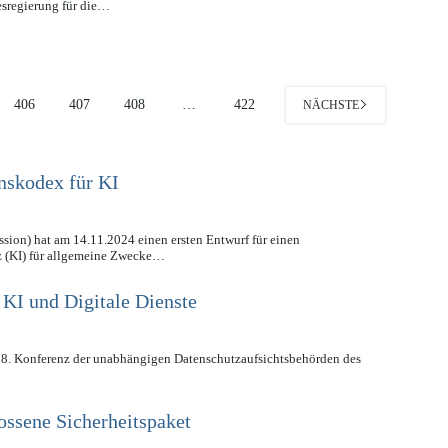
esregierung für die…
406
407
408
…
422
NÄCHSTE
nskodex für KI
on) hat am 14.11.2024 einen ersten Entwurf für einen
nz (KI) für allgemeine Zwecke…
 KI und Digitale Dienste
8. Konferenz der unabhängigen Datenschutzaufsichtsbehörden des
ossene Sicherheitspaket