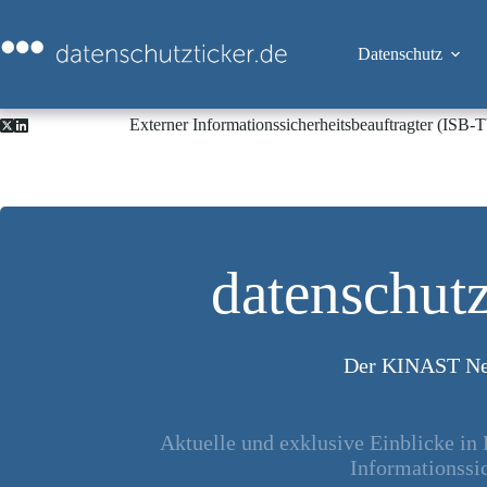
Zum
Inhalt
springen
Datenschutz
Externer Informationssicherheitsbeauftragter (ISB
datenschutz
Der KINAST Ne
Aktuelle und exklusive Einblicke in
Informationssic