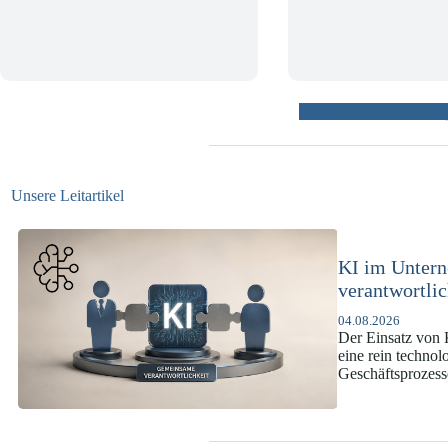
weitere Beiträ
Unsere Leitartikel
KI-Complianc
DSGVO und 
07.07.2026
Die europäische 
enorme Komplexit
und Versicherun