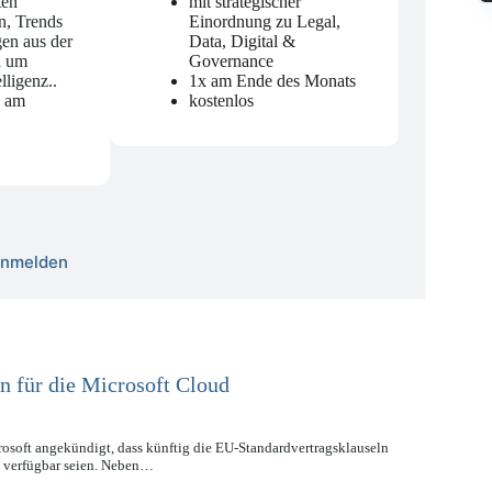
ten
mit strategischer
n, Trends
Einordnung zu Legal,
en aus der
Data, Digital &
d um
Governance
elligenz.
.
1x am Ende des Monats
n am
kostenlos
 anmelden
n für die Microsoft Cloud
osoft angekündigt, dass künftig die EU-Standardvertragsklauseln
 verfügbar seien. Neben…