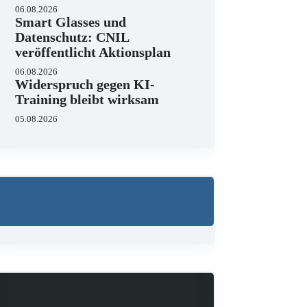
06.08.2026
Smart Glasses und
Datenschutz: CNIL
veröffentlicht Aktionsplan
06.08.2026
Widerspruch gegen KI-
Training bleibt wirksam
05.08.2026
Wo liegen die Grenzen 
23.06.2026
KI hält zunehmend Einzug in J
strukturieren, Schriftsätze au
Zugleich zeigen aktuelle…