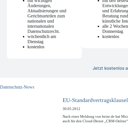
mit wichtigen
mit den neues
Änderungen,
Entwicklunge
Aktualisierungen und
und Erfahrung
Gerichtsurteilen zum
Beratung run
nationalen und
künstliche Int
internationalen
alle 2 Woche
Datenschutzrecht
.
Donnerstag
wöchentlich am
kostenlos
Dienstag
kostenlos
Jetzt kostenlos
Datenschutz-News
EU-Standardvertragsklausel
30.05.2012
Nach einer Meldung von heise.de hat Micr
auch für den Cloud-Dienst „CRM-Online“