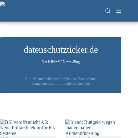
Zum
Inhalt
springen
datenschutzticker.de
Der KINAST News-Blog
Aktuelle und exklusive Einblicke in Datenschutz,
Compliance und Informationssicherheit.