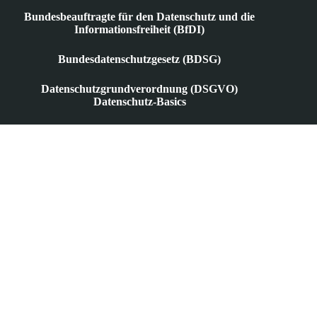
Bundesbeauftragte für den Datenschutz und die
Informationsfreiheit (BfDI)
Bundesdatenschutzgesetz (BDSG)
Datenschutzgrundverordnung (DSGVO)
Datenschutz-Basics
Anonymisierung & Pseudonymisierung
Auftragsverarbeitung
Berechtigtes Interesse
Datenminimierung
Datenschutzbeauftragte
Datenverarbeitung
Einwilligung
Informationspflichten
Datenschutz in der Praxis