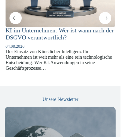
m Unternehmen: Wer ist wann nach der
KI-Complianc
VO verantwortlich?
Versicherung
DSGVO und 
.2026
insatz von Künstlicher Intelligenz für
07.07.2026
nehmen ist weit mehr als eine rein technologische
Die europäische D
heidung. Wer KI-Anwendungen in seine
vergangenen Jahr
äftsprozesse…
die insbesondere
Versicherungswir
Unsere Newsletter