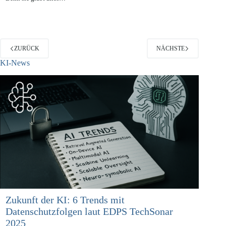
gravierende Umstellung für alle Nutzer des Internetportals Facebook.
Denn sie gräbt alles…
ZURÜCK
NÄCHSTE
KI-News
Zukunft der KI: 6 Trends mit
Datenschutzfolgen laut EDPS TechSonar