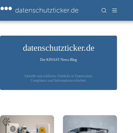
Zum
Inhalt
springen
datenschutzticker.de
Der KINAST News-Blog
Aktuelle und exklusive Einblicke in Datenschutz,
Compliance und Informationssicherheit.