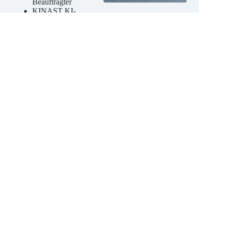
externer KI-
Beauftragter
KINAST KI-
Kompetenz-
Schulungen
Jetzt unverbindliches
Angebot anfordern
Datenschutz