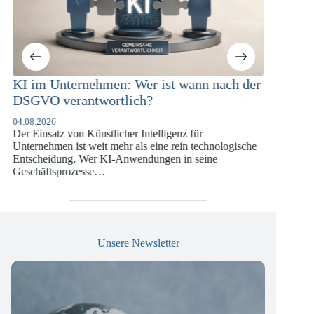
Unternehmen: Wer ist wann nach der
KI-Compliance 
 verantwortlich?
Versicherungsw
DSGVO und KI
6
atz von Künstlicher Intelligenz für
07.07.2026
men ist weit mehr als eine rein technologische
Die europäische Digi
idung. Wer KI-Anwendungen in seine
vergangenen Jahren 
tsprozesse…
die insbesondere Un
Versicherungswirtsc
Unsere Newsletter