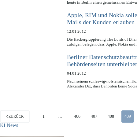
heute in Berlin einen gemeinsamen Entwu
Apple, RIM und Nokia solle
Mails der Kunden erlauben
12.01.2012
Die Hackergruppierung The Lords of Dhar
zufolgen belegen, dass Apple, Nokia und
Berliner Datenschutzbeauft
Behördenseiten unterbleibe
04.01.2012
Nach seinem schleswig-holsteinischen Kol
Alexander Dix, dass Behörden keine Soci
1
…
406
407
408
409
ZURÜCK
KI-News