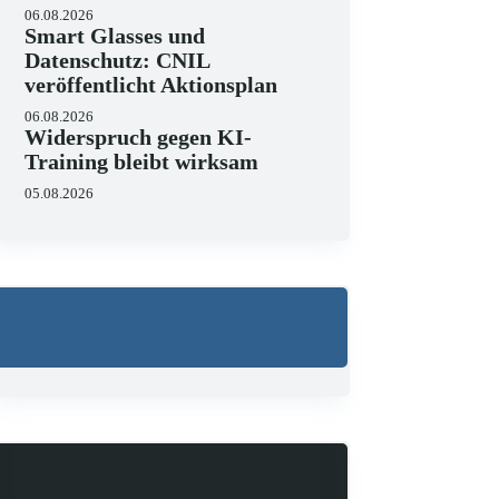
06.08.2026
Smart Glasses und
Datenschutz: CNIL
veröffentlicht Aktionsplan
Wo liegen die Grenzen 
06.08.2026
23.06.2026
Widerspruch gegen KI-
KI hält zunehmend Einzug in 
Training bleibt wirksam
strukturieren, Schriftsätze au
Zugleich zeigen aktuelle…
05.08.2026