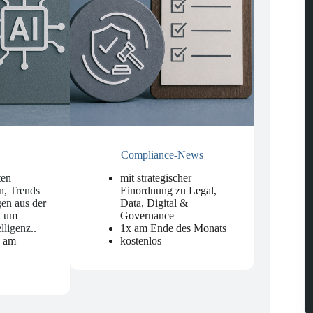
Compliance-News
ten
mit strategischer
n, Trends
Einordnung zu Legal,
en aus der
Data, Digital &
d um
Governance
elligenz.
.
1x am Ende des Monats
n am
kostenlos