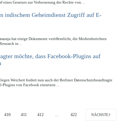
rf eines Gesetzes zur Verbesserung der Rechte von…
n indischem Geheimdienst Zugriff auf E-
maraja hat einige Dokumente veröffentlicht, die Medienberichten
 Research in…
ragter möchte, dass Facebook-Plugins auf
n
legen Weichert fordert nun auch der Berliner Datenschutzbeauftragte
al-Plugins von Facebook einsetzen…
410
411
412
…
422
NÄCHSTE