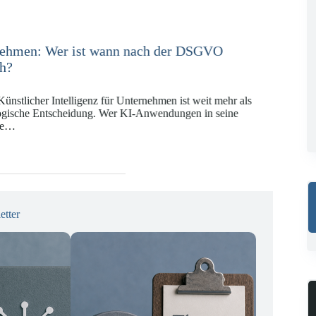
e in der Versicherungswirtschaft mit DORA,
 KI-VO
Digitalregulierung hat in den vergangenen Jahren eine
ät erreicht, die insbesondere Unternehmen der Finanz-
gswirtschaft vor…
etter