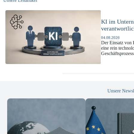
Unsere Leitartikel
KI-Complianc
DSGVO und
07.07.2026
Die europäische 
enorme Komplexit
und Versicherun
Unsere Newsl