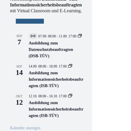
Informationssicherheitsbeauftragten
mit Virtual Classroom und E-Learning.
Jetzt buchen!
SEP.
07.09. 08:00
-
11.09. 17:00
V
7
i
Ausbildung zum
r
Datenschutzbeauftragten
t
(DSB-TÜV)
u
e
l
14.09. 08:00
-
18.09. 17:00
SEP.
l
14
Ausbildung zum
V
Informationssicherheitsbeauftr
e
r
agten (ISB-TÜV)
a
n
12.10. 08:00
-
16.10. 17:00
OKT.
s
12
Ausbildung zum
t
a
Informationssicherheitsbeauftr
l
agten (ISB-TÜV)
t
u
n
Kalender anzeigen