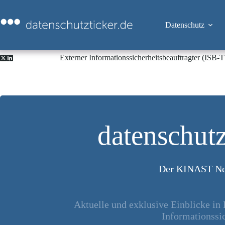
Zum
Inhalt
springen
Datenschutz
Externer Informationssicherheitsbeauftragter (ISB
datenschutz
Der KINAST Ne
Aktuelle und exklusive Einblicke in
Informationssic