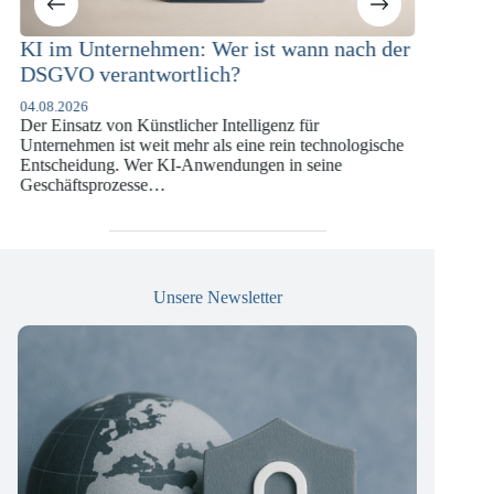
 ist wann nach der
KI-Compliance in der
Versicherungswirtschaft mit DO
DSGVO und KI-VO
elligenz für
07.07.2026
ine rein technologische
Die europäische Digitalregulierung hat in d
ngen in seine
vergangenen Jahren eine enorme Komplexitä
die insbesondere Unternehmen der Finanz-
Versicherungswirtschaft vor…
Unsere Newsletter