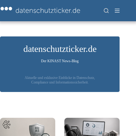
Zum
Inhalt
springen
datenschutzticker.de
Der KINAST News-Blog
Aktuelle und exklusive Einblicke in Datenschutz,
Compliance und Informationssicherheit.