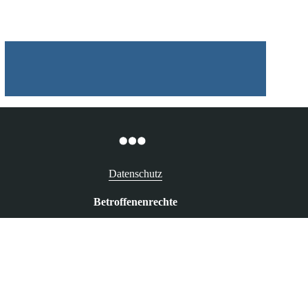
Datenschutz
Betroffenenrechte
Recht auf Auskunft
Recht auf Berichtigung
Recht auf Löschung („Vergessenwerden“)
Recht auf Widerspruch