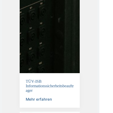
TÜV-ISB
Informationssicherheitsbeauftr
ager
Mehr erfahren