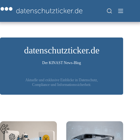
Zum
Inhalt
springen
datenschutzticker.de
Der KINAST News-Blog
Aktuelle und exklusive Einblicke in Datenschutz,
Compliance und Informationssicherheit.