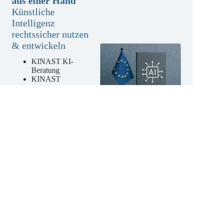
KI-Compliance
aus einer Hand
Künstliche
Intelligenz
rechtssicher nutzen
& entwickeln
KINAST KI-
Beratung
KINAST
externer KI-
Beauftragter
KINAST KI-
Kompetenz-
Schulungen
Jetzt unverbindliches
Angebot anfordern