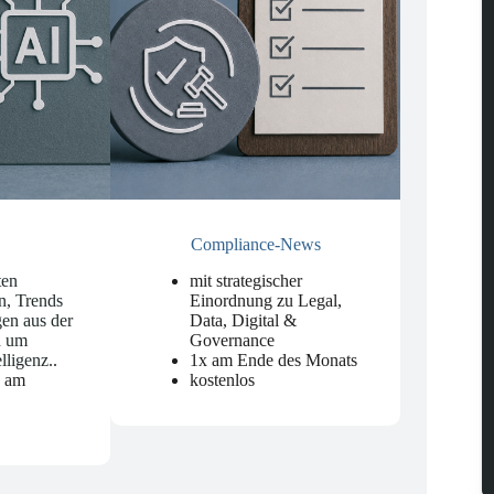
Compliance-News
ten
mit strategischer
n, Trends
Einordnung zu Legal,
en aus der
Data, Digital &
d um
Governance
elligenz.
.
1x am Ende des Monats
n am
kostenlos