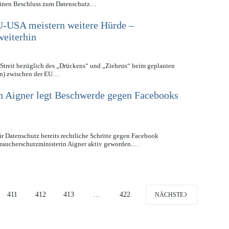
 einen Beschluss zum Datenschutz…
-USA meistern weitere Hürde –
weiterhin
Streit bezüglich des „Drückens“ und „Ziehens“ beim geplanten
) zwischen der EU…
n Aigner legt Beschwerde gegen Facebooks
 Datenschutz bereits rechtliche Schritte gegen Facebook
braucherschutzministerin Aigner aktiv geworden.…
411
412
413
…
422
NÄCHSTE