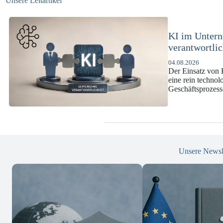
Unsere Leitartikel
KI-Complianc
DSGVO und 
07.07.2026
Die europäische 
enorme Komplexit
und Versicherun
Unsere Newsl