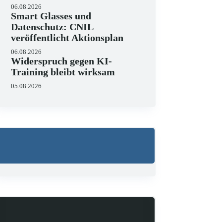
06.08.2026
Smart Glasses und
Datenschutz: CNIL
veröffentlicht Aktionsplan
Wo liegen die Grenzen v
06.08.2026
23.06.2026
Widerspruch gegen KI-
KI hält zunehmend Einzug in J
Training bleibt wirksam
strukturieren, Schriftsätze au
Zugleich zeigen aktuelle…
05.08.2026