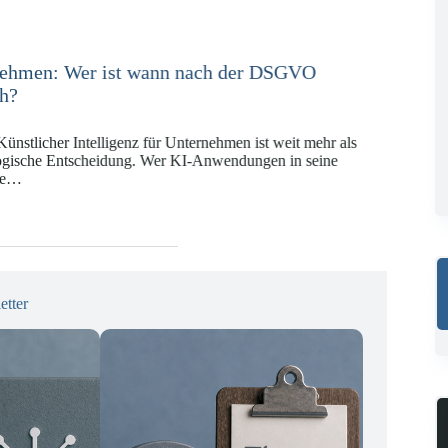
e in der Versicherungswirtschaft mit DORA,
KI-VO
Digitalregulierung hat in den vergangenen Jahren eine
ät erreicht, die insbesondere Unternehmen der Finanz-
gswirtschaft vor…
etter