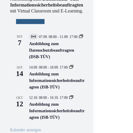
Informationssicherheitsbeauftragten
mit Virtual Classroom und E-Learning.
Jetzt buchen!
SEP.
07.09. 08:00
-
11.09. 17:00
V
7
i
Ausbildung zum
r
Datenschutzbeauftragten
t
(DSB-TÜV)
u
e
l
14.09. 08:00
-
18.09. 17:00
SEP.
l
14
Ausbildung zum
V
Informationssicherheitsbeauftr
e
r
agten (ISB-TÜV)
a
n
12.10. 08:00
-
16.10. 17:00
OKT.
s
12
Ausbildung zum
t
a
Informationssicherheitsbeauftr
l
agten (ISB-TÜV)
t
u
n
Kalender anzeigen