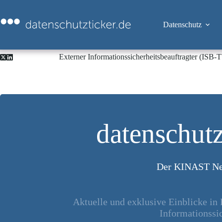
Zum
Inhalt
springen
Datenschutz
Externer Informationssicherheitsbeauftragter (ISB
datenschutz
Der KINAST Ne
Aktuelle und exklusive Einblicke in
Informationssic