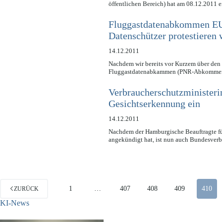
öffentlichen Bereich) hat am 08.12.2011
Fluggastdatenabkommen EU
Datenschützer protestieren 
14.12.2011
Nachdem wir bereits vor Kurzem über den 
Fluggastdatenabkammen (PNR-Abkommen
Verbraucherschutzministeri
Gesichtserkennung ein
14.12.2011
Nachdem der Hamburgische Beauftragte für
angekündigt hat, ist nun auch Bundesver
1
…
407
408
409
410
ZURÜCK
KI-News