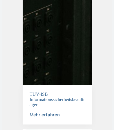
TÜV-ISB
Informationssicherheitsbeauftr
ager
Mehr erfahren