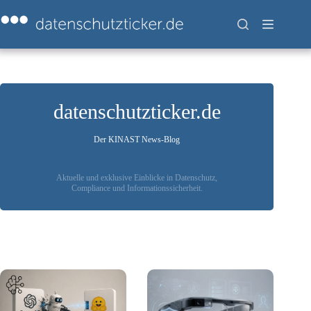
Zum
Inhalt
springen
datenschutzticker.de
Der KINAST News-Blog
Aktuelle und exklusive Einblicke in Datenschutz,
Compliance und Informationssicherheit.