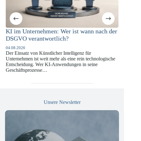
m Unternehmen: Wer ist wann nach der
KI-Complianc
VO verantwortlich?
Versicherung
DSGVO und 
.2026
insatz von Künstlicher Intelligenz für
07.07.2026
nehmen ist weit mehr als eine rein technologische
Die europäische D
heidung. Wer KI-Anwendungen in seine
vergangenen Jahr
äftsprozesse…
die insbesondere
Versicherungswir
Unsere Newsletter